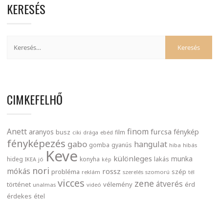
KERESÉS
CIMKEFELHŐ
finom
Anett
furcsa
fénykép
aranyos
busz
film
ciki
drága
ebéd
fényképezés
gabo
hangulat
gomba
gyanús
hiba
hibás
Keve
különleges
munka
lakás
hideg
konyha
IKEA
jó
kép
nori
mókás
rossz
probléma
szép
reklám
szerelés
szomorú
tél
vicces
zene
átverés
történet
vélemény
érd
unalmas
videó
érdekes
étel