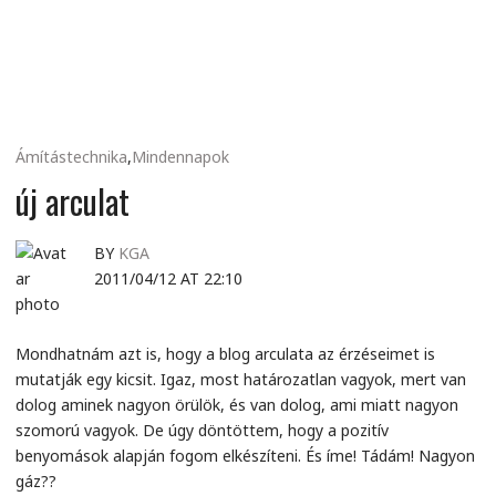
MINDENNAPI
GONDOLATMORZSÁK
Ámítástechnika
,
Mindennapok
új arculat
BY
KGA
2011/04/12 AT 22:10
Mondhatnám azt is, hogy a blog arculata az érzéseimet is
mutatják egy kicsit. Igaz, most határozatlan vagyok, mert van
dolog aminek nagyon örülök, és van dolog, ami miatt nagyon
szomorú vagyok. De úgy döntöttem, hogy a pozitív
benyomások alapján fogom elkészíteni. És íme! Tádám! Nagyon
gáz??