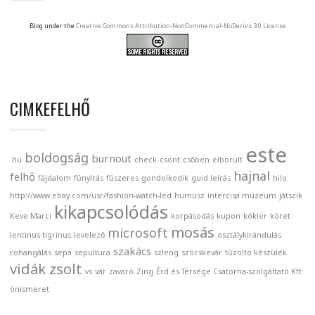
Blog under the
Creative Commons Attribution-NonCommercial-NoDerivs 3.0 License
CIMKEFELHŐ
este
boldogság
burnout
.hu
check
csont
csőben
elborult
hajnal
felhő
fájdalom
fűnyírás
fűszeres
gondolkodik
guid leírás
hilo
http://www.ebay.com/usr/fashion-watch-led
humusz
intercisa múzeum
játszik
kikapcsolódás
Keve Marci
korpásodás
kupon
kókler
köret
mosás
microsoft
lentinus tigrinus
levelező
osztálykirándulás
szakács
rohangálás
sepa
sepultura
szleng
szöcskevár
tűzoltó készülék
vidák zsolt
vs
vár
zavaró
Zing
Érd és Térsége Csatorna-szolgáltató Kft
önismeret