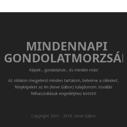
MINDENNAPI
GONDOLATMORZSÁ
Képek-, gondolatok-, és minden más!
Az oldalon megjelenő minden tartalom, beleérve a cikkeket,
fényképeket az én (Keve Gábor) tulajdonom. további
felhasználásuk engedélyhez kötött!
Copyright 2001 - 2018, Keve Gábor