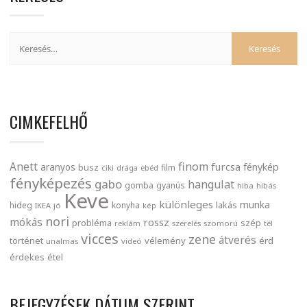
CIMKEFELHŐ
finom
Anett
furcsa
fénykép
aranyos
busz
film
ciki
drága
ebéd
fényképezés
gabo
hangulat
gomba
gyanús
hiba
hibás
Keve
különleges
munka
lakás
hideg
konyha
IKEA
jó
kép
nori
mókás
rossz
probléma
szép
reklám
szerelés
szomorú
tél
vicces
zene
átverés
történet
vélemény
érd
unalmas
videó
érdekes
étel
BEJEGYZÉSEK DÁTUM SZERINT