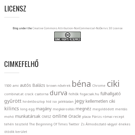
LICENSZ
Blog under the
Creative Commons Attribution-NonCommercial-NoDerivs 3.0 License
CIMKEFELHŐ
ciki
béna
autós
Balázs
1500
ami
brown nővérek
Chrome
durva
fülhallgató
combinat.at
crack
csatorna
felhők
fogacsak.hu
gyűrött
jegy
kellemetlen ciki
hirdetőoszlop
híd
iso
jaléktalan
kilincs
magány
megnéz
long egg
megkárosítás
megoldódott
mentás
online
munkatársak
Oracle
mohó
OMSZ
plaza
Párizs
római recept
tehén
teszteld
The Beginning Of Times
Twitter
Zs
Álmodoztató vágyol
énekes
ötödik kerület