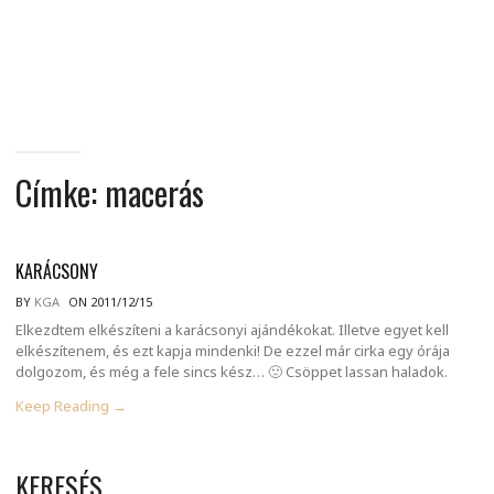
MINDENNAPI
GONDOLATMORZSÁK
Címke:
macerás
KARÁCSONY
BY
KGA
ON 2011/12/15
Elkezdtem elkészíteni a karácsonyi ajándékokat. Illetve egyet kell
elkészítenem, és ezt kapja mindenki! De ezzel már cirka egy órája
dolgozom, és még a fele sincs kész… 🙁 Csöppet lassan haladok.
Keep Reading →
KERESÉS