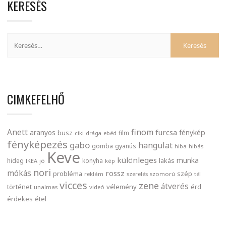
KERESÉS
CIMKEFELHŐ
finom
Anett
furcsa
fénykép
aranyos
busz
film
ciki
drága
ebéd
fényképezés
gabo
hangulat
gomba
gyanús
hiba
hibás
Keve
különleges
munka
lakás
hideg
konyha
IKEA
jó
kép
nori
mókás
rossz
probléma
szép
reklám
szerelés
szomorú
tél
vicces
zene
átverés
történet
vélemény
érd
unalmas
videó
érdekes
étel