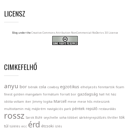
LICENSZ
Blog under the
Creative Commons Attribution-NonCommercial-NoDerivs 3.0 License
CIMKEFELHŐ
anyu
bor
egzotikus
cola
bénák
cowboy
elhelyezés
fenntartók
ficam
gazdagság
finest golden mangalam
formátum
forralt bor
hall
hit
ház
Marcell
idióta voltam
iker
Jimmy
logika
mese
mese hős
miteszünk
péntek
repülő
multivitamin
máj
májkrém
navigációs
park
restaurálás
rossz
tök
Sarok Büfé
seychelle
soha többet
sárkényrepülőzés
thriller
érd
túl
étcsoki
túlélés
vicc
ízlés