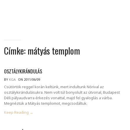
MINDENNAPI
GONDOLATMORZSÁK
Címke:
mátyás templom
OSZTÁLYKIRÁNDULÁS
BY
KGA
ON 2011/06/09
Csütörtök reggel korán keltünk, mert indultunk Nórival az
osztálykirándulásukra. Nem volt túl bonyolult az útvonal, Budapest
Déli pályaudvarra érkezés vonattal, majd fel gyaloglás a várba.
Megnéztük a Mátyás templomot, megcsodáltuk.
Keep Reading →