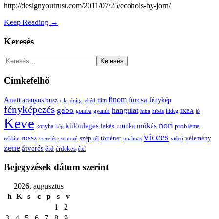
http://designyoutrust.com/2011/07/25/ecohols-by-jorn/
Keep Reading →
Keresés
Keresés:
Cimkefelhő
Anett
finom
furcsa
fénykép
aranyos
busz
film
ciki
drága
ebéd
fényképezés
gabo
hangulat
gomba
gyanús
hiba
hibás
hideg
IKEA
jó
Keve
nori
különleges
mókás
munka
probléma
lakás
konyha
kép
vicces
rossz
szép
vélemény
történet
reklám
szerelés
szomorú
tél
unalmas
videó
zene
átverés
érd
érdekes
étel
Bejegyzések dátum szerint
2026. augusztus
h
K
s
c
p
s
v
1
2
3
4
5
6
7
8
9