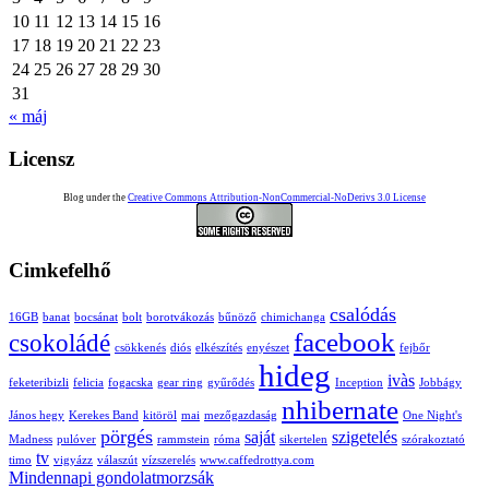
10
11
12
13
14
15
16
17
18
19
20
21
22
23
24
25
26
27
28
29
30
31
« máj
Licensz
Blog under the
Creative Commons Attribution-NonCommercial-NoDerivs 3.0 License
Cimkefelhő
csalódás
16GB
banat
bocsánat
bolt
borotvákozás
bűnöző
chimichanga
facebook
csokoládé
csökkenés
diós
elkészítés
enyészet
fejbőr
hideg
ivàs
feketeribizli
felicia
fogacska
gear ring
gyűrődés
Inception
Jobbágy
nhibernate
János hegy
Kerekes Band
kitöröl
mai
mezőgazdaság
One Night's
pörgés
saját
szigetelés
Madness
pulóver
rammstein
róma
sikertelen
szórakoztató
tv
timo
vigyázz
válaszút
vízszerelés
www.caffedrottya.com
Mindennapi gondolatmorzsák