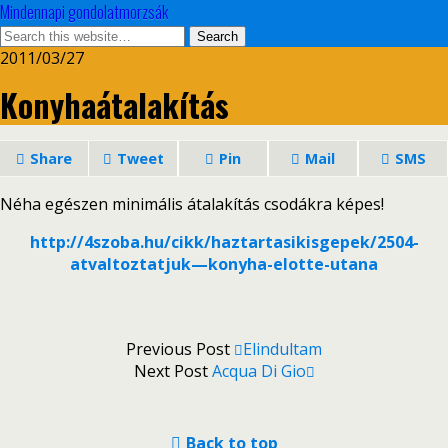
Mindennapi gondolatmorzsák
2011/03/27
Konyhaátalakítás
Share
Tweet
Pin
Mail
SMS
Néha egészen minimális átalakítás csodákra képes!
http://4szoba.hu/cikk/haztartasikisgepek/2504-
atvaltoztatjuk—konyha-elotte-utana
Previous Post
Elindultam
Next Post
Acqua Di Gio
Back to top