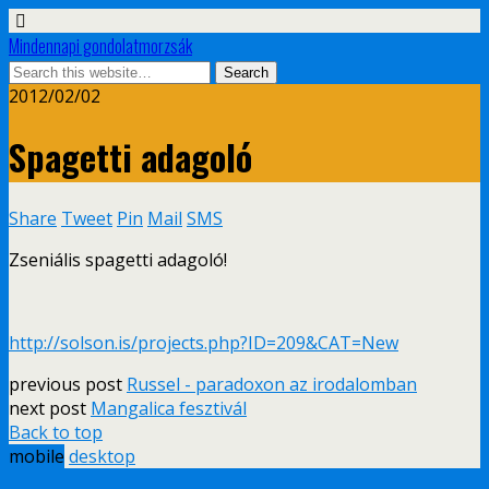
Mindennapi gondolatmorzsák
2012/02/02
Spagetti adagoló
Share
Tweet
Pin
Mail
SMS
Zseniális spagetti adagoló!
http://solson.is/projects.php?ID=209&CAT=New
previous post
Russel - paradoxon az irodalomban
next post
Mangalica fesztivál
Back to top
mobile
desktop