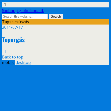
Mindennapi gondolatmorzsák
Tags › csúszás
2011/07/17
Toporgás
Back to top
mobile
desktop