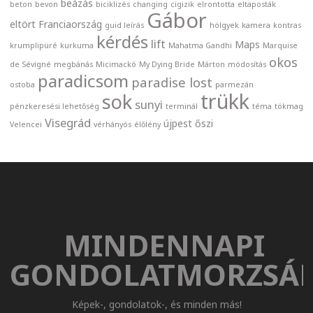
beázás
beton
bevon
biciklizés
changing
cigizik
elrontotta
eltaposták
Gábor
eltört
Franciaország
guid leírás
hölgyek
kamera
kontras
kérdés
lift
Maps
krumplipüré
kurkuma
Mahatma Gandhi
Marquise
okos
de Sévigné
megbánás
Micimackó
My Dying Bride
Márton
módosítás
paradicsom
paradise lost
ostoba
parmezán
trükk
sok
sunyi
pénzkeresési lehetőség
terminál
téma
tökmag
Visegrád
újpest
őszi
Velencei
vérhányós
élőlény
MINDENNAPI
GONDOLATMORZSÁ
Képek-, gondolatok-, és minden más!