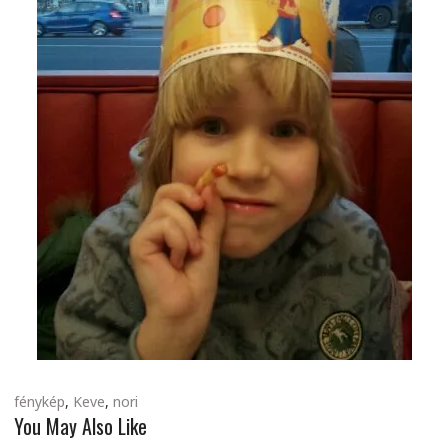
fénykép
,
Keve
,
nori
You May Also Like