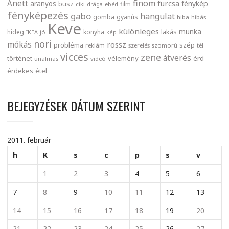
finom
Anett
furcsa
fénykép
aranyos
busz
film
ciki
drága
ebéd
fényképezés
gabo
hangulat
gomba
gyanús
hiba
hibás
Keve
különleges
munka
lakás
hideg
konyha
IKEA
jó
kép
nori
mókás
rossz
probléma
szép
reklám
szerelés
szomorú
tél
vicces
zene
átverés
történet
vélemény
érd
unalmas
videó
érdekes
étel
BEJEGYZÉSEK DÁTUM SZERINT
2011. február
h
K
s
c
p
s
v
1
2
3
4
5
6
7
8
9
10
11
12
13
14
15
16
17
18
19
20
21
22
23
24
25
26
27