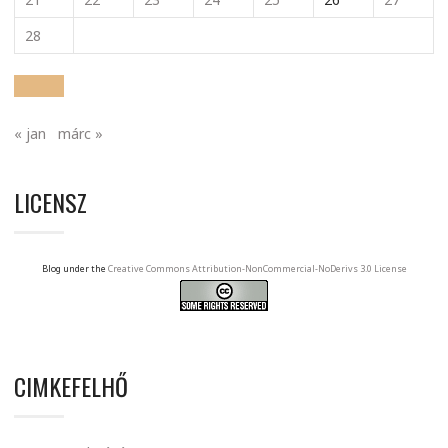
28
« jan
márc »
LICENSZ
Blog under the
Creative Commons Attribution-NonCommercial-NoDerivs 3.0 License
CIMKEFELHŐ