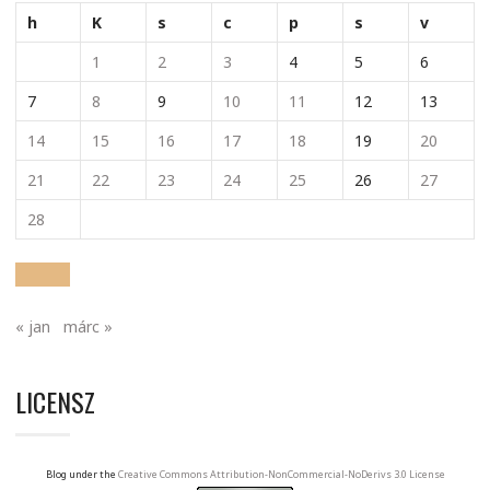
h
K
s
c
p
s
v
1
2
3
4
5
6
7
8
9
10
11
12
13
14
15
16
17
18
19
20
21
22
23
24
25
26
27
28
« jan
márc »
LICENSZ
Blog under the
Creative Commons Attribution-NonCommercial-NoDerivs 3.0 License