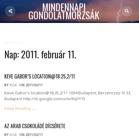
MINDENNAPI
GONDOLATMORZSÁK
Nap:
2011. február 11.
KEVE GABOR’S LOCATION@18:25,2/11
BY
KGA
ON 2011/02/11
Keve Gabor’s location@18:25,2/11 1094 Budapest, Berzenczey St 33,
Budapest http://m.google.com/u/m/RqYY15
Keep Reading →
AZ ARAB CSOKOLÁDÉ DÍCSÉRETE
BY
KGA
ON 2011/02/11