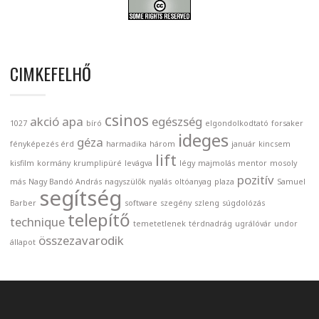
CIMKEFELHŐ
csinos
akció
apa
egészség
1027
bíró
elgondolkodtató
forsaker
ideges
géza
fényképezés érd
harmadika
három
január
kincsem
lift
kisfilm
kormány
krumplipüré
levágva
légy
majmolás
mentor
mosoly
pozitív
más
Nagy Bandó András
nagyszülők
nyalás
oltóanyag
plaza
Samuel
segítség
Barber
software
szegény
szleng
súgdolózás
telepítő
technique
temetetlenek
térdnadrág
ugrálóvár
undor
összezavarodik
állapot