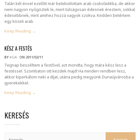
Talán két évvel ezelőtt már belebotlottam arab csokoládéba, de akkor
nem nagyon nyűgöztek le, mert túlságosan édesnek éreztem, sokkal
édesebbnek, mint amihez hozzá vagyok szokva. Kedden betértem
egy közeli arab.
Keep Reading →
KÉSZ A FESTÉS
BY
KGA
ON 2011/02/11
Tegnap beszéltem a festővel, azt mondta, hogy mára kész lesz a
festéssel. Szombaton ott kezdek majd! Ha minden rendben lesz,
akkor kiperkálom neki a díjat, utána pedig megyünk Dunaújvárosba a
gyerekekkel.
Keep Reading →
KERESÉS