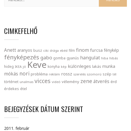
CIMKEFELHŐ
finom
Anett
furcsa
fénykép
aranyos
busz
film
ciki
drága
ebéd
fényképezés
gabo
hangulat
gomba
gyanús
hiba
hibás
Keve
különleges
munka
lakás
hideg
konyha
IKEA
jó
kép
nori
mókás
rossz
probléma
szép
reklám
szerelés
szomorú
tél
vicces
zene
átverés
történet
vélemény
érd
unalmas
videó
érdekes
étel
BEJEGYZÉSEK DÁTUM SZERINT
2011. február