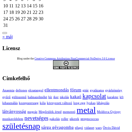
10
11
12
13
14
15
16
17
18
19
20
21
22
23
24
25
26
27
28
29
30
31
« máj
Licensz
Blog under the
Creative Commons Attribution-NonCommercial-NoDerivs 3.0 License
Cimkefelhő
ellentmondás
fórum
Anaemia
deftones
elcsatangol
gitár
gyalázatos
gyárkémény
kapcsolat
kakaó
gyűrű
gülüszemű
halmazelmélet
hír
iker
iskolás
karakter
kft
kihasználás
kozepszeruseg
kóla
környezeti változó
long egg
lyukas
lábápolás
metal
látványosság
megráz
Megőrülök érted
mementó
Moldova György
nevetséges
munkavédelem
pakolás
roller
sikerek
streptococcus
születésnap
sárga gévagomba
télapó
vidanet
wars
Ötvös Dávid