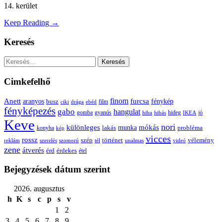
14. kerület
Keep Reading →
Keresés
Keresés:
Cimkefelhő
Anett
finom
furcsa
fénykép
aranyos
busz
film
ciki
drága
ebéd
fényképezés
gabo
hangulat
gomba
gyanús
hiba
hibás
hideg
IKEA
jó
Keve
nori
különleges
mókás
munka
probléma
lakás
konyha
kép
vicces
rossz
szép
vélemény
történet
reklám
szerelés
szomorú
tél
unalmas
videó
zene
átverés
érd
érdekes
étel
Bejegyzések dátum szerint
2026. augusztus
h
K
s
c
p
s
v
1
2
3
4
5
6
7
8
9