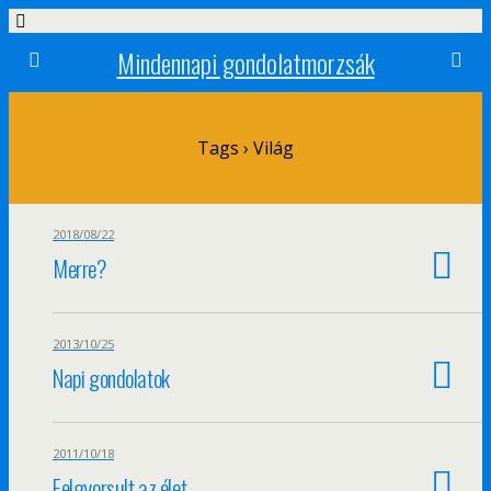
Mindennapi gondolatmorzsák
Tags › Világ
2018/08/22
Merre?
2013/10/25
Napi gondolatok
2011/10/18
Felgyorsult az élet