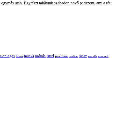
 egymás után. Egyrészt találtunk szabadon növő patiszont, ami a rét.
nori
ülönleges
mókás
rossz
munka
probléma
lakás
reklám
szerelés
szomorú