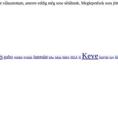
 választottam, amerre eddig még sose sétáltunk. Meglepetések sora jött
Keve
és
gabo
hangulat
k
gomba
gyanús
hiba
hibás
hideg
IKEA
jó
konyha
kép