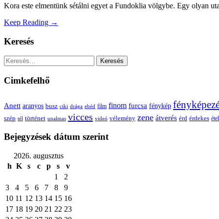
Kora este elmentünk sétálni egyet a Fundoklia völgybe. Egy olyan utat
Keep Reading →
Keresés
Keresés:
Cimkefelhő
fényképez
Anett
finom
furcsa
fénykép
aranyos
busz
film
ciki
drága
ebéd
vicces
zene
átverés
szép
vélemény
érd
történet
érdekes
étel
tél
unalmas
videó
Bejegyzések dátum szerint
2026. augusztus
h
K
s
c
p
s
v
1
2
3
4
5
6
7
8
9
10
11
12
13
14
15
16
17
18
19
20
21
22
23