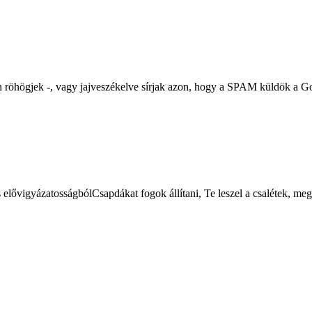
n röhögjek -, vagy jajveszékelve sírjak azon, hogy a SPAM küldök a G
lővigyázatosságbólCsapdákat fogok állítani, Te leszel a csalétek, meg