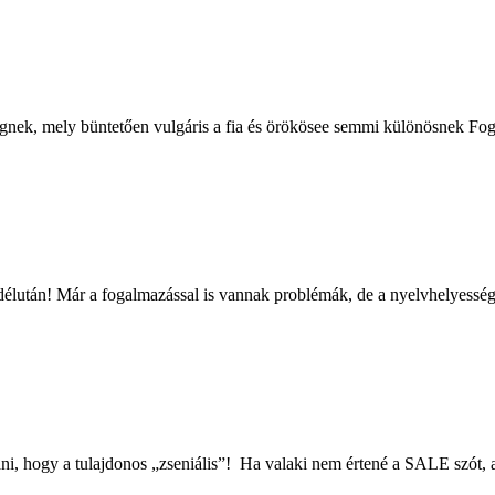
ségnek, mely büntetően vulgáris a fia és örökösee semmi különösnek F
 délután! Már a fogalmazással is vannak problémák, de a nyelvhelyesség
i, hogy a tulajdonos „zseniális”! Ha valaki nem értené a SALE szót, ami