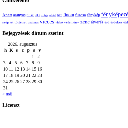
Cimkefelhő
fényképez
Anett
finom
furcsa
fénykép
aranyos
busz
film
ciki
drága
ebéd
vicces
zene
átverés
szép
vélemény
érd
történet
érdekes
étel
tél
unalmas
videó
Bejegyzések dátum szerint
2026. augusztus
h
K
s
c
p
s
v
1
2
3
4
5
6
7
8
9
10
11
12
13
14
15
16
17
18
19
20
21
22
23
24
25
26
27
28
29
30
31
« máj
Licensz