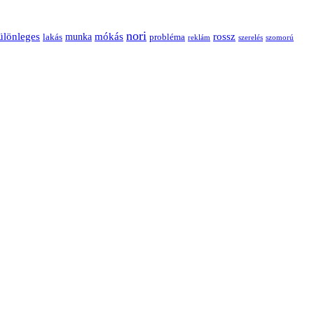
nori
ülönleges
mókás
rossz
munka
probléma
lakás
reklám
szerelés
szomorú