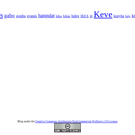
Keve
és
gabo
hangulat
k
gomba
gyanús
hiba
hibás
hideg
IKEA
jó
konyha
kép
Blog under the
Creative Commons Attribution-NonCommercial-NoDerivs 3.0 License