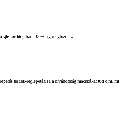
oogle fordítójában 100% -ig megbíznak.
lepetés leszelMeglepetésHa a kíváncsiság macskákat tud ölni, mi