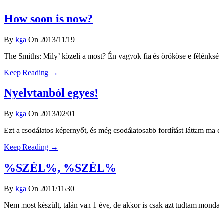
How soon is now?
By
kga
On 2013/11/19
The Smiths: Mily’ közeli a most? Én vagyok fia és örököse e félénk
Keep Reading →
Nyelvtanból egyes!
By
kga
On 2013/02/01
Ezt a csodálatos képernyőt, és még csodálatosabb fordítást láttam ma
Keep Reading →
%SZÉL%, %SZÉL%
By
kga
On 2011/11/30
Nem most készült, talán van 1 éve, de akkor is csak azt tudtam mondan