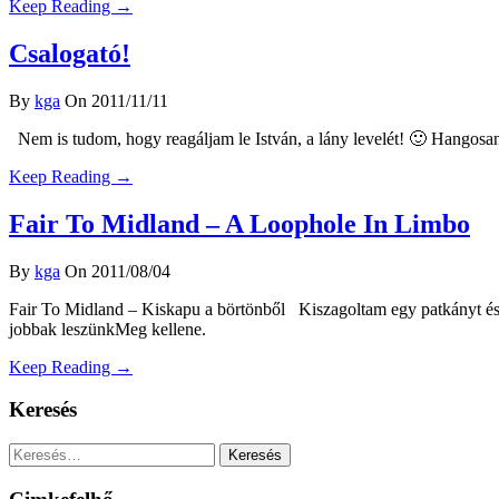
Keep Reading →
Csalogató!
By
kga
On 2011/11/11
Nem is tudom, hogy reagáljam le István, a lány levelét! 🙂 Hangosa
Keep Reading →
Fair To Midland – A Loophole In Limbo
By
kga
On 2011/08/04
Fair To Midland – Kiskapu a börtönből Kiszagoltam egy patkányt és e
jobbak leszünkMeg kellene.
Keep Reading →
Keresés
Keresés: