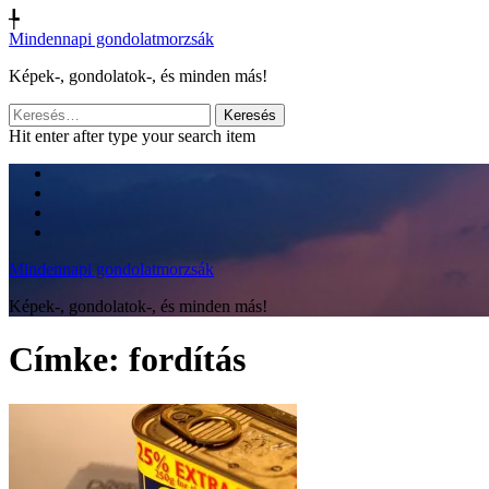
╄
Mindennapi gondolatmorzsák
Képek-, gondolatok-, és minden más!
Keresés:
Hit enter after type your search item
Mindennapi gondolatmorzsák
Képek-, gondolatok-, és minden más!
Címke:
fordítás