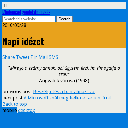
Mindennapi gondolatmorzsák
2010/09/28
Napi idézet
Share
Tweet
Pin
Mail
SMS
"
Mire jó a szárny annak, aki úgysem érzi, ha simogatja a
szél?
"
Angyalok városa (1998)
previous post
Beszélgetés a bántalmazóval
next post
A Microsoft -nál meg kellene tanulni írni!
Back to top
mobile
desktop