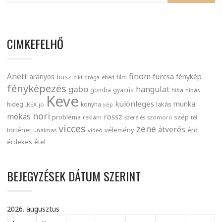
CIMKEFELHŐ
finom
Anett
furcsa
fénykép
aranyos
busz
film
ciki
drága
ebéd
fényképezés
gabo
hangulat
gomba
gyanús
hiba
hibás
Keve
különleges
munka
lakás
hideg
konyha
IKEA
jó
kép
nori
mókás
rossz
probléma
szép
reklám
szerelés
szomorú
tél
vicces
zene
átverés
történet
vélemény
érd
unalmas
videó
érdekes
étel
BEJEGYZÉSEK DÁTUM SZERINT
2026. augusztus