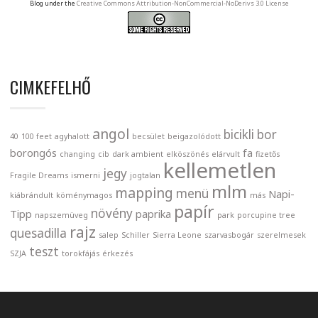
Blog under the
Creative Commons Attribution-NonCommercial-NoDerivs 3.0 License
CIMKEFELHŐ
angol
bicikli
bor
40
100 feet
agyhalott
becsület
beigazolódott
borongós
fa
changing
cib
dark ambient
elköszönés
elárvult
fizetős
kellemetlen
jegy
Fragile Dreams
ismerni
jogtalan
mlm
mapping
menü
Napi-
kiábrándult
köménymagos
más
papír
növény
Tipp
paprika
napszemüveg
park
porcupine tree
rajz
quesadilla
salep
Schiller
Sierra Leone
szarvasbogár
szerelmesek
teszt
SZJA
torokfájás
érkezés