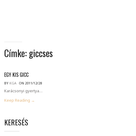
MINDENNAPI
GONDOLATMORZSÁK
Címke:
giccses
EGY KIS GICC
BY
KGA
ON 2011/12/28
Karácsonyi gyertya…
Keep Reading →
KERESÉS