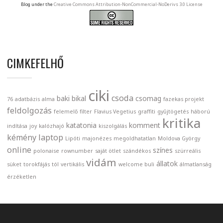
Blog under the
Creative Commons Attribution-NonCommercial-NoDerivs 3.0 License
CIMKEFELHŐ
ciki
csoda
baki
bikal
csomag
76
adatbázis
alma
fazekas projekt
feldolgozás
felemelő
filter
Flavius Vegetius
graffiti
gyűjtögetés
háború
kritika
katatonia
komment
indítása
joy
kalózhajó
kiszolgálás
kémény
laptop
Lipóti
majonézes
megoldhatatlan
Moldova György
online
színes
polonaise
rownumber
saját ötlet
szándékos
szürreális
vidám
állatok
süket
torokfájás
tól
vertikális
welcome buli
álmatlanság
érzéketlen