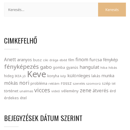
CIMKEFELHŐ
finom
Anett
furcsa
fénykép
aranyos
busz
film
ciki
drága
ebéd
fényképezés
gabo
hangulat
gomba
gyanús
hiba
hibás
Keve
különleges
munka
lakás
hideg
konyha
IKEA
jó
kép
nori
mókás
rossz
probléma
szép
reklám
szerelés
szomorú
tél
vicces
zene
átverés
történet
vélemény
érd
unalmas
videó
érdekes
étel
BEJEGYZÉSEK DÁTUM SZERINT