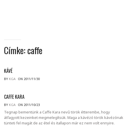
MINDENNAPI
GONDOLATMORZSÁK
Címke:
caffe
KÁVÉ
BY
KGA
ON 2011/11/30
CAFFE KARA
BY
KGA
ON 2011/10/23
Tegnap bementünk a Caffe Kara nevű török étterembe, hogy
átfagyott kezeinket megmelegítsük. Maga a kávézó török kávézónak
tünteti fel magát de az étel és itallapon már ez nem volt ennyire.