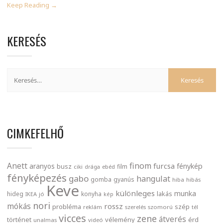
Keep Reading →
KERESÉS
CIMKEFELHŐ
finom
Anett
furcsa
fénykép
aranyos
busz
film
ciki
drága
ebéd
fényképezés
gabo
hangulat
gomba
gyanús
hiba
hibás
Keve
különleges
munka
lakás
hideg
konyha
IKEA
jó
kép
nori
mókás
rossz
probléma
szép
reklám
szerelés
szomorú
tél
vicces
zene
átverés
történet
vélemény
érd
unalmas
videó