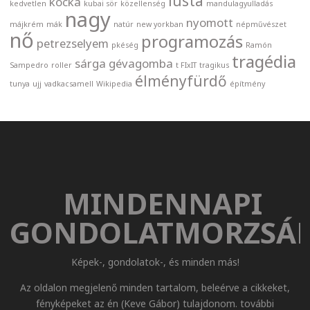
lusta
kocka
kedvetlen
kubai sör
közellenség
mandulagyulladás
nagy
nyomott
májkrém
mák
natúr
new yorkban
népművészet
nő
programozás
petrezselyem
pkéség
Ramón
tragédia
sárga gévagomba
Sampedro
roller
t FIxIT
tragikus
élményfürdő
tunya
ujj
vadkacsamell
Wikipedia
építmény
MINDENNAPI
GONDOLATMORZSÁ
Képek-, gondolatok-, és minden más!
Az oldalon megjelenő minden tartalom, beleérve a cikkeket,
fényképeket az én (Keve Gábor) tulajdonom. további