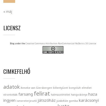
« máj
LICENSZ
Blog under the
Creative Commons Attribution-NonCommercial-NoDerivs 3.0 License
CIMKEFELHŐ
adatok
Anneke van Giersbergen
billentyűzet
bonyolult
elmélet
felirat
farsang
haza
elrontották
halmazelmélet
hangoskönyv
ingyen
játszóház
karácsonyi
ismereterjesztő
júdásfüle gomba