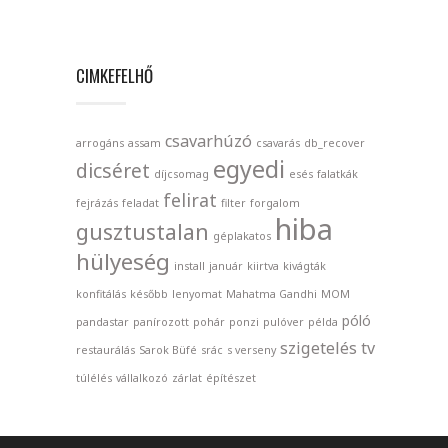
CIMKEFELHŐ
csavarhúzó
arrogáns
assam
csavarás
db_recover
egyedi
dicséret
díjcsomag
esés
falatkák
felirat
fejrázás
feladat
filter
forgalom
hiba
gusztustalan
géplakatos
hülyeség
install
január
kiirtva
kivágták
konfitálás
később
lenyomat
Mahatma Gandhi
MOM
póló
pandastar
panírozott
pohár
ponzi
pulóver
példa
szigetelés
tv
restaurálás
Sarok Büfé
srác
s verseny
túlélés
vállalkozó
zárlat
építészet