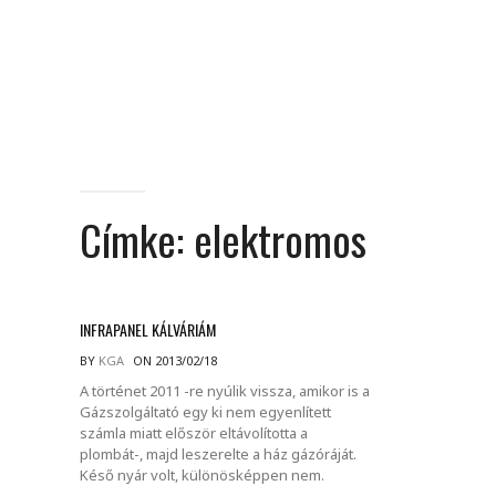
Címke:
elektromos
INFRAPANEL KÁLVÁRIÁM
BY
KGA
ON 2013/02/18
A történet 2011 -re nyúlik vissza, amikor is a
Gázszolgáltató egy ki nem egyenlített
számla miatt először eltávolította a
plombát-, majd leszerelte a ház gázóráját.
Késő nyár volt, különösképpen nem.