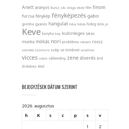
finom
Anett
aranyos
busz
film
ciki
drága
ebéd
fényképezés
gabo
furcsa
fénykép
hangulat
gomba
gyanús
hideg
hiba
hibás
IKEA
jó
Keve
különleges
lakás
konyha
kép
nori
mókás
rossz
munka
probléma
reklám
szép
történet
szerelés
szomorú
tél
unalmas
vicces
zene
átverés
vélemény
érd
videó
érdekes
étel
BEJEGYZÉSEK DÁTUM SZERINT
2026. augusztus
h
K
s
c
p
s
v
1
2