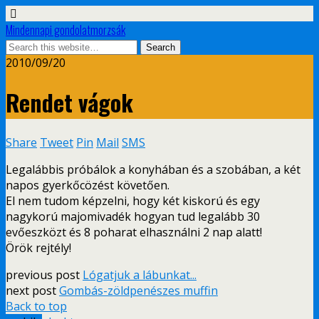
Mindennapi gondolatmorzsák
2010/09/20
Rendet vágok
Share
Tweet
Pin
Mail
SMS
Legalábbis próbálok a konyhában és a szobában, a két
napos gyerkőcözést követően.
El nem tudom képzelni, hogy két kiskorú és egy
nagykorú majomivadék hogyan tud legalább 30
evőeszközt és 8 poharat elhasználni 2 nap alatt!
Örök rejtély!
previous post
Lógatjuk a lábunkat...
next post
Gombás-zöldpenészes muffin
Back to top