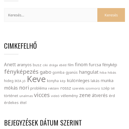
CIMKEFELHŐ
finom
Anett
furcsa
fénykép
aranyos
busz
film
ciki
drága
ebéd
fényképezés
gabo
hangulat
gomba
gyanús
hiba
hibás
Keve
különleges
munka
lakás
hideg
konyha
IKEA
jó
kép
nori
mókás
rossz
probléma
szép
reklám
szerelés
szomorú
tél
vicces
zene
átverés
történet
vélemény
érd
unalmas
videó
érdekes
étel
BEJEGYZÉSEK DÁTUM SZERINT