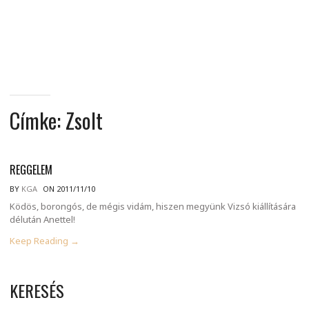
MINDENNAPI
GONDOLATMORZSÁK
Címke:
Zsolt
REGGELEM
BY
KGA
ON 2011/11/10
Ködös, borongós, de mégis vidám, hiszen megyünk Vizsó kiállítására
délután Anettel!
Keep Reading →
KERESÉS