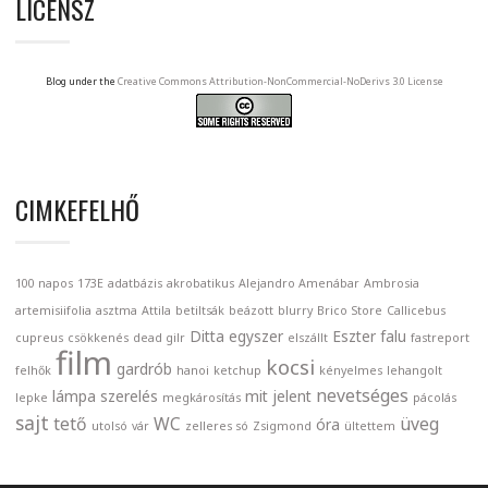
LICENSZ
Blog under the
Creative Commons Attribution-NonCommercial-NoDerivs 3.0 License
CIMKEFELHŐ
100 napos
173E
adatbázis
akrobatikus
Alejandro Amenábar
Ambrosia
artemisiifolia
asztma
Attila
betiltsák
beázott
blurry
Brico Store
Callicebus
Ditta
egyszer
Eszter
falu
cupreus
csökkenés
dead gilr
elszállt
fastreport
film
kocsi
gardrób
felhők
hanoi
ketchup
kényelmes
lehangolt
nevetséges
lámpa szerelés
mit jelent
lepke
megkárosítás
pácolás
sajt
tető
WC
üveg
óra
utolsó
vár
zelleres só
Zsigmond
ültettem