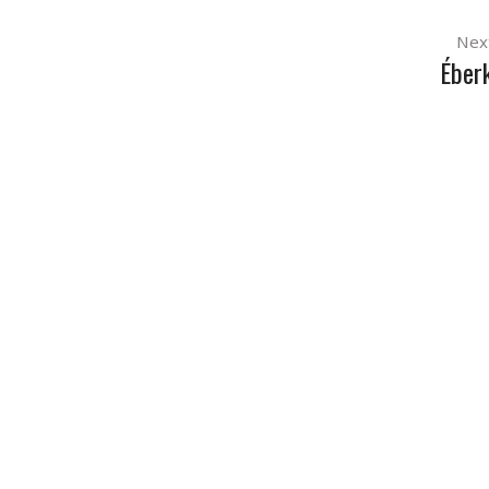
Nex
Éber