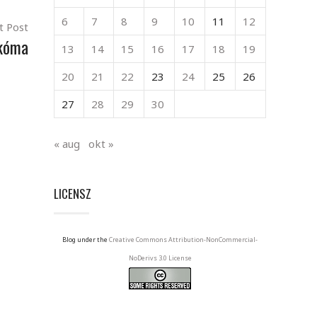
6
7
8
9
10
11
12
t Post
kóma
13
14
15
16
17
18
19
20
21
22
23
24
25
26
27
28
29
30
« aug
okt »
LICENSZ
Blog under the
Creative Commons Attribution-NonCommercial-
NoDerivs 3.0 License