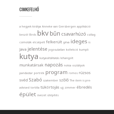
CIMKEFELHŐ
a hegyek királya
Anneke van Giersbergen
applikáció
bkv
bűn
csavarhúzó
beszól
Birds
csillag
ideges
felkerült
csimoták
elcsépelt
géva
is
jelentése
Java
jogosulatlan
kollekció
kumpli
kutya
kutyasétáltatás
lehangolt
napozás
munkatársak
nokia
osztályok
program
rúzsos
pandastar
portrék
romos
Szabó
svéd
szőlő
szakember
The item is pre-
tükörtojás
ébredés
advised
tortilla
ujj
zimmer
épület
övezet
útépítés