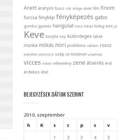
finom
Anett
aranyos
busz
film
ciki
drága
ebéd
fényképezés
gabo
furcsa
fénykép
hangulat
gomba
gyanús
hideg
hiba
hibás
IKEA
jó
Keve
különleges
lakás
konyha
kép
nori
mókás
rossz
munka
probléma
reklám
szép
történet
szerelés
szomorú
tél
unalmas
vicces
zene
átverés
vélemény
érd
videó
érdekes
étel
BEJEGYZÉSEK DÁTUM SZERINT
2010. szeptember
h
K
s
c
p
s
v
1
2
3
4
5