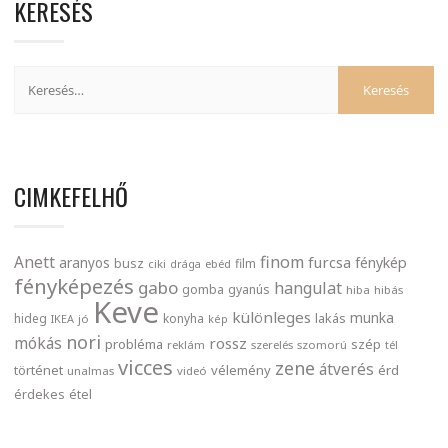
KERESÉS
CIMKEFELHŐ
finom
Anett
furcsa
fénykép
aranyos
busz
film
ciki
drága
ebéd
fényképezés
gabo
hangulat
gomba
gyanús
hiba
hibás
Keve
különleges
munka
lakás
hideg
konyha
IKEA
jó
kép
nori
mókás
rossz
probléma
szép
reklám
szerelés
szomorú
tél
vicces
zene
átverés
történet
vélemény
érd
unalmas
videó
érdekes
étel