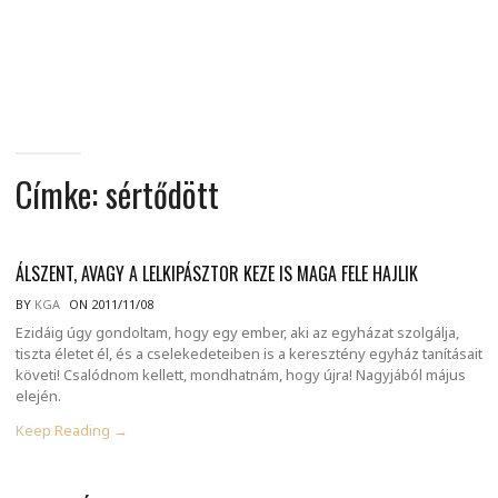
MINDENNAPI
GONDOLATMORZSÁK
Címke:
sértődött
ÁLSZENT, AVAGY A LELKIPÁSZTOR KEZE IS MAGA FELE HAJLIK
BY
KGA
ON 2011/11/08
Ezidáig úgy gondoltam, hogy egy ember, aki az egyházat szolgálja,
tiszta életet él, és a cselekedeteiben is a keresztény egyház tanításait
követi! Csalódnom kellett, mondhatnám, hogy újra! Nagyjából május
elején.
Keep Reading →