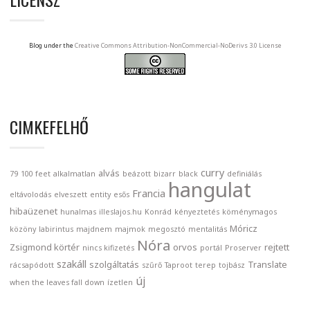
Blog under the
Creative Commons Attribution-NonCommercial-NoDerivs 3.0 License
CIMKEFELHŐ
curry
alvás
79
100 feet
alkalmatlan
beázott
bizarr
black
definiálás
hangulat
Francia
eltávolodás
elveszett
entity
esős
hibaüzenet
hunalmas
illeslajos.hu
Konrád
kényeztetés
köménymagos
Móricz
közöny
labirintus
majdnem
majmok
megosztó
mentalitás
Nóra
Zsigmond körtér
orvos
rejtett
nincs kifizetés
portál
Proserver
szakáll
szolgáltatás
Translate
rácsapódott
szűrő
Taproot
terep
tojbász
új
when the leaves fall down
ízetlen