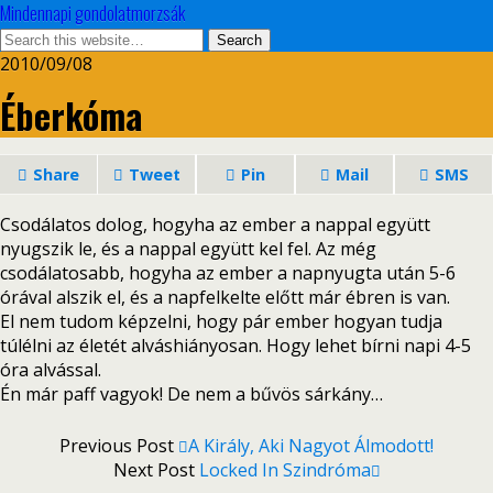
Mindennapi gondolatmorzsák
2010/09/08
Éberkóma
Share
Tweet
Pin
Mail
SMS
Csodálatos dolog, hogyha az ember a nappal együtt
nyugszik le, és a nappal együtt kel fel. Az még
csodálatosabb, hogyha az ember a napnyugta után 5-6
órával alszik el, és a napfelkelte előtt már ébren is van.
El nem tudom képzelni, hogy pár ember hogyan tudja
túlélni az életét alváshiányosan. Hogy lehet bírni napi 4-5
óra alvással.
Én már paff vagyok! De nem a bűvös sárkány…
Previous Post
A Király, Aki Nagyot Álmodott!
Next Post
Locked In Szindróma