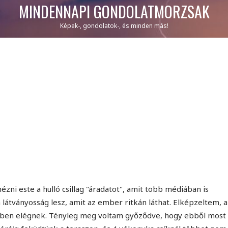
MINDENNAPI GONDOLATMORZSÁK
Képek-, gondolatok-, és minden más!
ni este a hulló csillag "áradatot", amit több médiában is
látványosság lesz, amit az ember ritkán láthat. Elképzeltem, 
körében elégnek. Tényleg meg voltam győződve, hogy ebből most