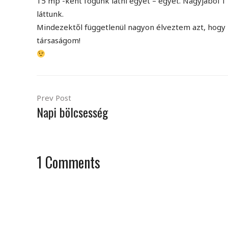
15 mp -ként fogunk látni egyet – egyet. Nagyjából 1
láttunk.
Mindezektől függetlenül nagyon élveztem azt, hogy ha
társaságom!
Prev Post
Napi bölcsesség
1
Comments