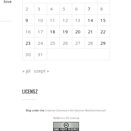
:love
2
3
4
5
6
7
8
9
10
11
12
13
14
15
16
17
18
19
20
21
22
23
24
25
26
27
28
29
30
31
« júl
szept »
LICENSZ
Blog under the
Creative Commons Attribution-NonCommercial-
NoDerivs 3.0 License