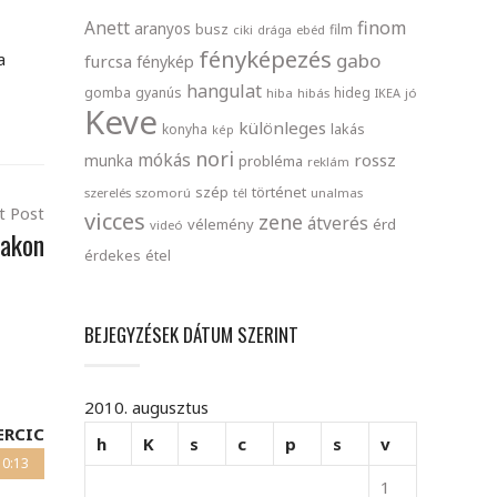
finom
Anett
aranyos
busz
film
ciki
drága
ebéd
fényképezés
a
gabo
furcsa
fénykép
hangulat
gomba
gyanús
hideg
hiba
hibás
IKEA
jó
Keve
különleges
lakás
konyha
kép
nori
mókás
rossz
munka
probléma
reklám
szép
történet
szerelés
szomorú
tél
unalmas
t Post
vicces
zene
átverés
vélemény
érd
videó
vakon
érdekes
étel
BEJEGYZÉSEK DÁTUM SZERINT
2010. augusztus
ERCIC
h
K
s
c
p
s
v
10:13
1