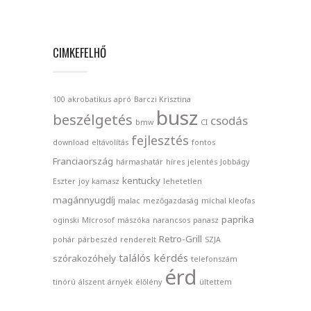
CIMKEFELHŐ
100
akrobatikus
apró
Barczi Krisztina
busz
beszélgetés
csodás
bmw
CI
fejlesztés
download
eltávolítás
fontos
Franciaország
hármashatár
híres
jelentés
Jobbágy
kentucky
Eszter
joy
kamasz
lehetetlen
magánnyugdíj
malac
mezőgazdaság
michal kleofas
paprika
oginski
Microsof
mászóka
narancsos
panasz
Retro-Grill
pohár
párbeszéd
renderelt
SZJA
találós kérdés
szórakozóhely
telefonszám
érd
tinórú
álszent
árnyék
élőlény
ültettem