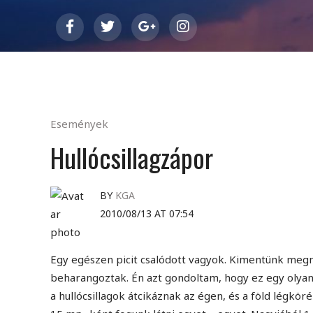
Események
Hullócsillagzápor
BY
KGA
2010/08/13 AT 07:54
Egy egészen picit csalódott vagyok. Kimentünk megnéz
beharangoztak. Én azt gondoltam, hogy ez egy olyan 
a hullócsillagok átcikáznak az égen, és a föld lég