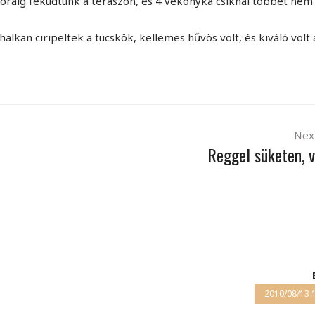
 óráig feküdtünk a teraszon, és 4 vékonyka csíknál többet nem
lkan ciripeltek a tücskök, kellemes hűvös volt, és kiváló volt 
Nex
Reggel süketen, 
2010/08/13 