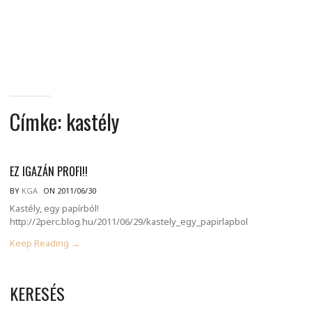
MINDENNAPI
GONDOLATMORZSÁK
Címke:
kastély
EZ IGAZÁN PROFI!!
BY
KGA
ON 2011/06/30
Kastély, egy papírból!
http://2perc.blog.hu/2011/06/29/kastely_egy_papirlapbol
Keep Reading →
KERESÉS