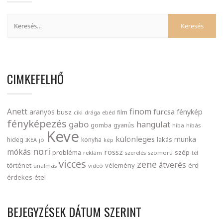
CIMKEFELHŐ
finom
Anett
furcsa
fénykép
aranyos
busz
film
ciki
drága
ebéd
fényképezés
gabo
hangulat
gomba
gyanús
hiba
hibás
Keve
különleges
munka
lakás
hideg
konyha
IKEA
jó
kép
nori
mókás
rossz
probléma
szép
reklám
szerelés
szomorú
tél
vicces
zene
átverés
történet
vélemény
érd
unalmas
videó
érdekes
étel
BEJEGYZÉSEK DÁTUM SZERINT