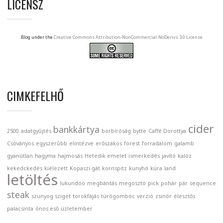
LICENSZ
Blog under the
Creative Commons Attribution-NonCommercial-NoDerivs 3.0 License
CIMKEFELHŐ
cider
bankkártya
2500
adatgyűjtés
borbíróság
bytte
Caffé Dorottya
Csóványos
egyszerűbb
elintézve
erőszakos
forest
forradalom
galamb
gyanútlan
hagyma
hajmosás
Hetedik emelet
ismerkedés
javító
kalóz
kekedckedés
kiélezett
Kopaszi gát
kornspitz
kunyhó
kúra
land
letöltés
lukundoo
megbántás
megosztó
pick
pohár
pár
sequence
steak
szunyog sziget
torokfájás
túrógombóc
verzió
zsinór
élesztős
palacsinta
ónos eső
üzletember