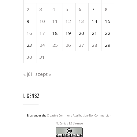
2
3
4
5
6
7
8
9
10
11
12
13
14
15
16
17
18
19
20
21
22
23
24
25
26
27
28
29
30
31
« júl
szept »
LICENSZ
Blog under the
Creative Commons Attribution-NonCommercial-
NoDerivs 3.0 License