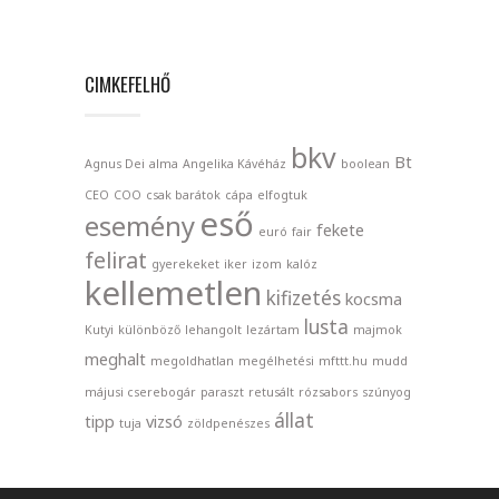
CIMKEFELHŐ
bkv
Bt
Agnus Dei
alma
Angelika Kávéház
boolean
CEO
COO
csak barátok
cápa
elfogtuk
eső
esemény
fekete
euró
fair
felirat
gyerekeket
iker
izom
kalóz
kellemetlen
kifizetés
kocsma
lusta
Kutyi
különböző
lehangolt
lezártam
majmok
meghalt
megoldhatlan
megélhetési
mfttt.hu
mudd
májusi cserebogár
paraszt
retusált
rózsabors
szúnyog
állat
tipp
vizsó
tuja
zöldpenészes