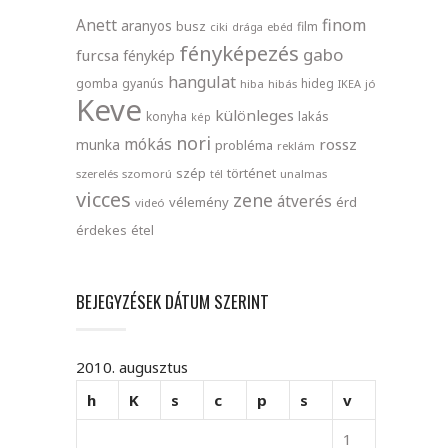
finom
Anett
aranyos
busz
film
ciki
drága
ebéd
fényképezés
gabo
furcsa
fénykép
hangulat
gomba
gyanús
hideg
hiba
hibás
IKEA
jó
Keve
különleges
lakás
konyha
kép
nori
mókás
rossz
munka
probléma
reklám
szép
történet
szerelés
szomorú
tél
unalmas
vicces
zene
átverés
vélemény
érd
videó
érdekes
étel
BEJEGYZÉSEK DÁTUM SZERINT
2010. augusztus
h
K
s
c
p
s
v
1