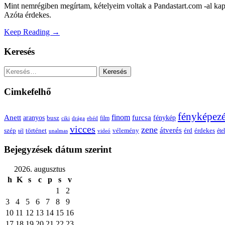
Mint nemrégiben megírtam, kételyeim voltak a Pandastart.com -al kapc
Azóta érdekes.
Keep Reading →
Keresés
Keresés:
Cimkefelhő
fényképez
Anett
finom
furcsa
fénykép
aranyos
busz
film
ciki
drága
ebéd
vicces
zene
átverés
szép
vélemény
érd
történet
érdekes
étel
tél
unalmas
videó
Bejegyzések dátum szerint
2026. augusztus
h
K
s
c
p
s
v
1
2
3
4
5
6
7
8
9
10
11
12
13
14
15
16
17
18
19
20
21
22
23