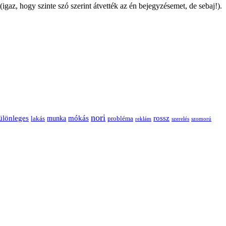
az, hogy szinte szó szerint átvették az én bejegyzésemet, de sebaj!).
nori
ülönleges
mókás
rossz
munka
probléma
lakás
reklám
szerelés
szomorú