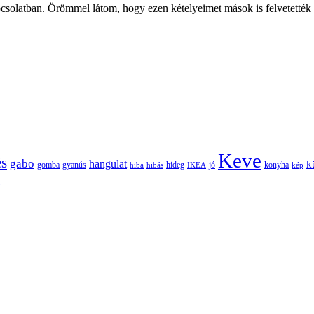
solatban. Örömmel látom, hogy ezen kételyeimet mások is felvetették (ig
Keve
és
gabo
hangulat
k
gomba
gyanús
hiba
hibás
hideg
IKEA
jó
konyha
kép