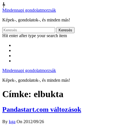
╄
Mindennapi gondolatmorzsák
Képek-, gondolatok-, és minden más!
Keresés:
Hit enter after type your search item
Mindennapi gondolatmorzsák
Képek-, gondolatok-, és minden más!
Címke:
elbukta
Pandastart.com változások
By
kga
On 2012/09/26