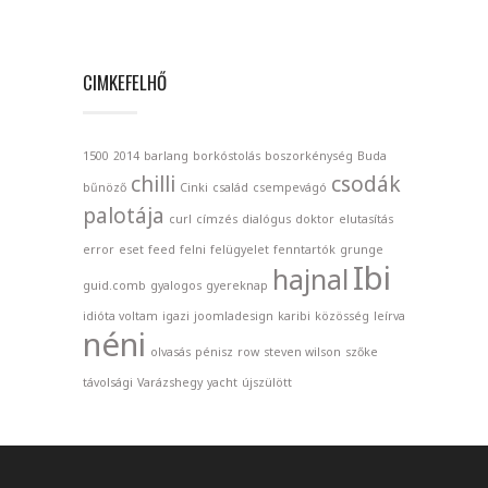
CIMKEFELHŐ
1500
2014
barlang
borkóstolás
boszorkénység
Buda
chilli
csodák
bűnöző
Cinki
család
csempevágó
palotája
curl
címzés
dialógus
doktor
elutasítás
error
eset
feed
felni
felügyelet
fenntartók
grunge
Ibi
hajnal
guid.comb
gyalogos
gyereknap
idióta voltam
igazi
joomladesign
karibi
közösség
leírva
néni
olvasás
pénisz
row
steven wilson
szőke
távolsági
Varázshegy
yacht
újszülött