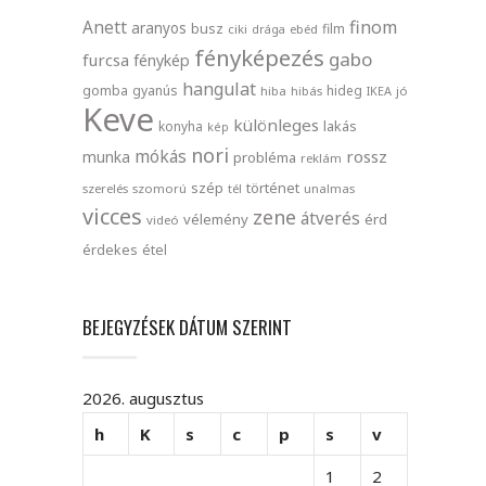
finom
Anett
aranyos
busz
film
ciki
drága
ebéd
fényképezés
gabo
furcsa
fénykép
hangulat
gomba
gyanús
hideg
hiba
hibás
IKEA
jó
Keve
különleges
lakás
konyha
kép
nori
mókás
rossz
munka
probléma
reklám
szép
történet
szerelés
szomorú
tél
unalmas
vicces
zene
átverés
vélemény
érd
videó
érdekes
étel
BEJEGYZÉSEK DÁTUM SZERINT
2026. augusztus
h
K
s
c
p
s
v
1
2