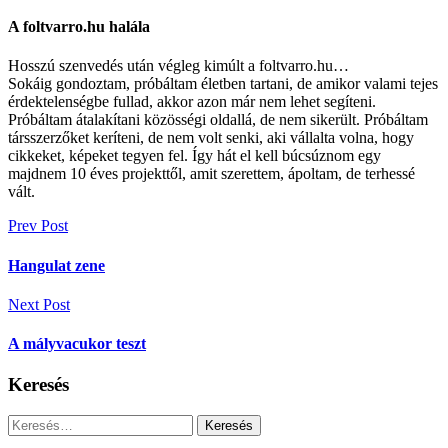
A foltvarro.hu halála
Hosszú szenvedés után végleg kimúlt a foltvarro.hu…
Sokáig gondoztam, próbáltam életben tartani, de amikor valami tejes
érdektelenségbe fullad, akkor azon már nem lehet segíteni.
Próbáltam átalakítani közösségi oldallá, de nem sikerült. Próbáltam
társszerzőket keríteni, de nem volt senki, aki vállalta volna, hogy
cikkeket, képeket tegyen fel. Így hát el kell búcsúznom egy
majdnem 10 éves projekttől, amit szerettem, ápoltam, de terhessé
vált.
Bejegyzés
Prev Post
navigáció
Hangulat zene
Next Post
A mályvacukor teszt
Keresés
Keresés: