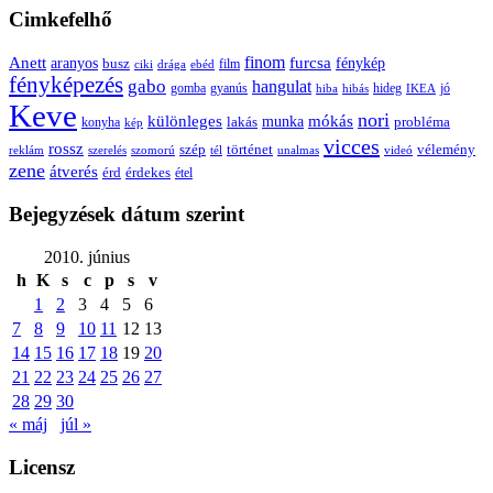
Cimkefelhő
Anett
finom
furcsa
fénykép
aranyos
busz
film
ciki
drága
ebéd
fényképezés
gabo
hangulat
gomba
gyanús
hiba
hibás
hideg
IKEA
jó
Keve
nori
különleges
mókás
munka
probléma
lakás
konyha
kép
vicces
rossz
szép
vélemény
történet
reklám
szerelés
szomorú
tél
unalmas
videó
zene
átverés
érd
érdekes
étel
Bejegyzések dátum szerint
2010. június
h
K
s
c
p
s
v
1
2
3
4
5
6
7
8
9
10
11
12
13
14
15
16
17
18
19
20
21
22
23
24
25
26
27
28
29
30
« máj
júl »
Licensz