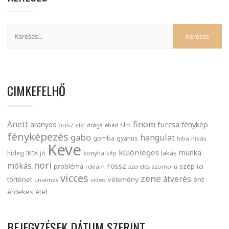
CIMKEFELHŐ
finom
Anett
furcsa
fénykép
aranyos
busz
film
ciki
drága
ebéd
fényképezés
gabo
hangulat
gomba
gyanús
hiba
hibás
Keve
különleges
munka
lakás
hideg
konyha
IKEA
jó
kép
nori
mókás
rossz
probléma
szép
reklám
szerelés
szomorú
tél
vicces
zene
átverés
történet
vélemény
érd
unalmas
videó
érdekes
étel
BEJEGYZÉSEK DÁTUM SZERINT