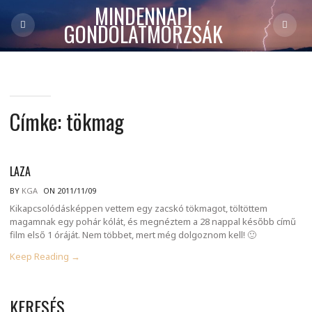
MINDENNAPI
GONDOLATMORZSÁK
Címke:
tökmag
LAZA
BY
KGA
ON 2011/11/09
Kikapcsolódásképpen vettem egy zacskó tökmagot, töltöttem
magamnak egy pohár kólát, és megnéztem a 28 nappal később című
film első 1 óráját. Nem többet, mert még dolgoznom kell! 🙂
Keep Reading →
KERESÉS