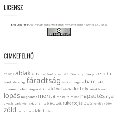
LICENSZ
Blog under the
Creative Commons Attribution-NonCommercial-NoDerivs 3.0 License
CIMKEFELHŐ
ablak
csoda
02
2014
All I Know
Beef Jerky
blődli
Cinki
city of angels
fáradtság
harc
Fundoklia völgy
hacker
hagyma
hold
kétely
kábel
increment
kihalt
kisgyerek
korai
később
köret
lassan
lopás
menta
napsütés
nyúl
megbántás
messzire
mikor
tükörtojás
olvasás
park
rösti
skizofrén
szét főtt
tyúk
tüszős
verdák
vödör
zöld
ízlett
zöld citrom
íztelen