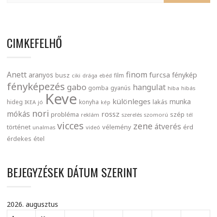
CIMKEFELHŐ
finom
Anett
furcsa
fénykép
aranyos
busz
film
ciki
drága
ebéd
fényképezés
gabo
hangulat
gomba
gyanús
hiba
hibás
Keve
különleges
munka
lakás
hideg
konyha
IKEA
jó
kép
nori
mókás
rossz
probléma
szép
reklám
szerelés
szomorú
tél
vicces
zene
átverés
történet
vélemény
érd
unalmas
videó
érdekes
étel
BEJEGYZÉSEK DÁTUM SZERINT
2026. augusztus