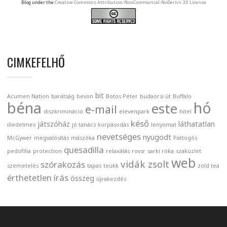
Blog under the
Creative Commons Attribution-NonCommercial-NoDerivs 3.0 License
CIMKEFELHŐ
bit
Acumen Nation
barátság
bevon
Botos Péter
budaörsi út
Buffalo
béna
hó
este
e-mail
diszkrimináció
elevenpark
hitel
késő
játszóház
láthatatlan
illedelmes
jó tanács
korpásodás
lenyomat
nevetséges
nyugodt
McGywer
megvalósítás
mászóka
Pattogós
quesadilla
pedofília
protection
relaxálás
rovsr
sarki róka
szaküzlet
web
vidák zsolt
szórakozás
szemetelés
tapas
teükk
zöld tea
érthetetlen
írás
összeg
újrakezdés