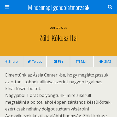
Mindennapi gondolatmorzsák
2010/06/20
Zöld-Kókusz Ital
Share
Tweet
Pin
Mail
SMS
Elmentünk az Ázsia Center -be, hogy meglátogassuk
az ottani, többek állítása szerint nagyon izgalmas
kínai fűszerboltot.
Nagyjából 1 órát bolyongtunk, mire sikerült
megtalálni a boltot, ahol éppen záráshoz készülődtek,
ezért csak néhány dolgot tudtam vásárolni.
Az egyik ezek közül az alábbi finomság. Zöld-kókusz