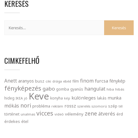
KERESÉS
CIMKEFELHŐ
finom
Anett
furcsa
fénykép
aranyos
busz
film
ciki
drága
ebéd
fényképezés
gabo
hangulat
gomba
gyanús
hiba
hibás
Keve
különleges
munka
lakás
hideg
konyha
IKEA
jó
kép
nori
mókás
rossz
probléma
szép
reklám
szerelés
szomorú
tél
vicces
zene
átverés
történet
vélemény
érd
unalmas
videó
érdekes
étel