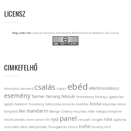
LICENSZ
Blog under the
Creative Commons Attribution-NonCommercial-NoDerivs 3.0 License
CIMKEFELHŐ
ebéd
csalás
ellentmondásos
Amorphis
bernard
csípés
esemény
farmer
farsang
február
feledékeny
földrajzi
gyakorlás
kocka
gyűjtő
hatalom
hiszékeny
hálószoba
kiszúrás
kivetítve
képeslap
kínoz
mandarin
like
könyöklő
Manga Cowboy
muzsika
mák
mátyás templom
panel
nyúl
ruha
művészkedés
nem ismeri fel
retusált
rongált
sajttorta
trüffel
szürreális
tahó
taknyolódás
Thougworks
tinórú
törvény
túró