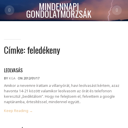
MINDENNAPI
GONDOLATMORZSÁK
Címke:
feledékeny
LEOLVASÁS
BY
KGA
ON 2012/01/17
Amikor a nevemre írattam a villanyórát, havi leolvasást kértem, azaz
havonta 14-21 között valamikor leolvasom az órát és telefonon
keresztül „bediktálom”. Hogy ne felejtsem el, felvettem a google
naptáramba, értesítéssel, mindennel együtt..
Keep Reading →