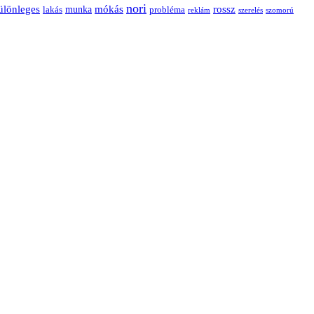
nori
ülönleges
mókás
rossz
munka
probléma
lakás
reklám
szerelés
szomorú