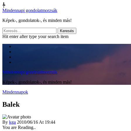
╄
Mindennapi gondolatmorzsák
Képek-, gondolatok-, és minden más!
Keresés:
Hit enter after type your search item
Mindennapi gondolatmorzsák
Képek-, gondolatok-, és minden más!
Mindennapok
Balek
By
kga
2010/06/16 At 19:44
You are Reading..