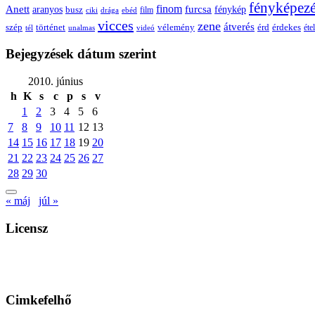
fényképez
Anett
finom
furcsa
fénykép
aranyos
busz
film
ciki
drága
ebéd
vicces
zene
átverés
szép
vélemény
érd
történet
érdekes
étel
tél
unalmas
videó
Bejegyzések dátum szerint
2010. június
h
K
s
c
p
s
v
1
2
3
4
5
6
7
8
9
10
11
12
13
14
15
16
17
18
19
20
21
22
23
24
25
26
27
28
29
30
« máj
júl »
Licensz
Cimkefelhő