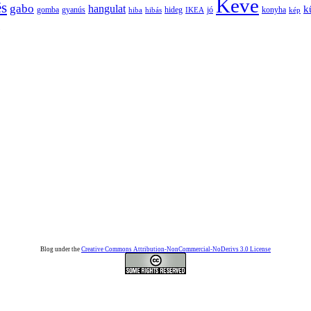
Keve
és
gabo
hangulat
k
gomba
gyanús
hiba
hibás
hideg
IKEA
jó
konyha
kép
Blog under the
Creative Commons Attribution-NonCommercial-NoDerivs 3.0 License