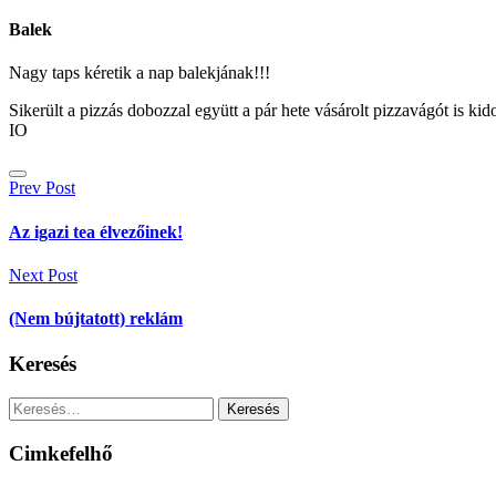
Balek
Nagy taps kéretik a nap balekjának!!!
Sikerült a pizzás dobozzal együtt a pár hete vásárolt pizzavágót is 
IO
Bejegyzés
Prev Post
navigáció
Az igazi tea élvezőinek!
Next Post
(Nem bújtatott) reklám
Keresés
Keresés:
Cimkefelhő