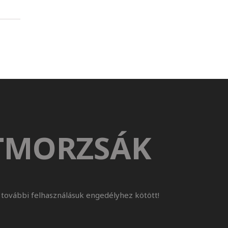
TMORZSÁK
további felhasználásuk engedélyhez kötött!