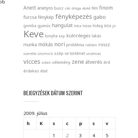
abb
finom
Anett
aranyos
busz
film
ciki
drága
ebéd
fényképezés
gabo
furcsa
fénykép
hangulat
gomba
gyanús
hideg
hiba
hibás
IKEA
jó
Keve
különleges
lakás
konyha
kép
nori
mókás
rossz
munka
probléma
reklám
szép
történet
szerelés
szomorú
tél
unalmas
vicces
zene
átverés
vélemény
érd
videó
érdekes
étel
BEJEGYZÉSEK DÁTUM SZERINT
2009. július
h
K
s
c
p
s
v
1
2
3
4
5