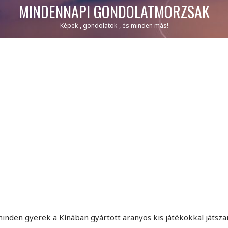
MINDENNAPI GONDOLATMORZSÁK
Képek-, gondolatok-, és minden más!
inden gyerek a Kínában gyártott aranyos kis játékokkal játsza