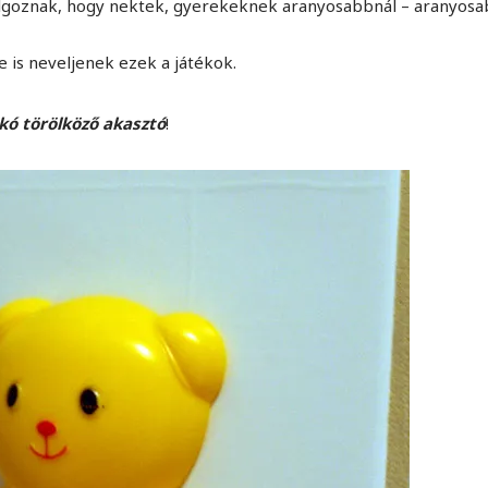
olgoznak, hogy nektek, gyerekeknek aranyosabbnál – aranyos
 is neveljenek ezek a játékok.
ó törölköző akasztó
!