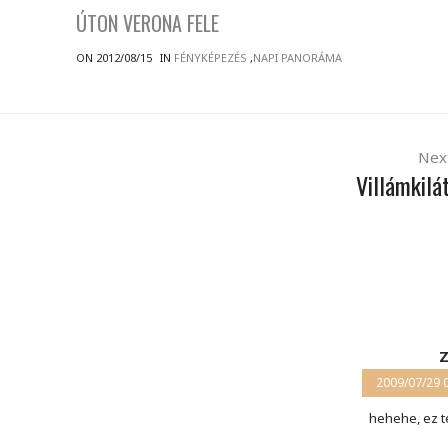
ÚTON VERONA FELE
ON 2012/08/15
IN
FÉNYKÉPEZÉS
,
NAPI PANORÁMA
Nex
Villámkilá
2009/07/29 
hehehe, ez te