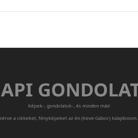
API GONDOLA
Képek-, gondolatok-, és minden más!
eérve a cikkeket, fényképeket az én (Keve Gábor) tulajdonom. 