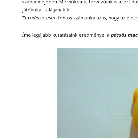
szabadidejében. Mérnökeink, tervezőink is azért d
játékokat találjanak ki.
Természetesen fontos számunka az is, hogy az életre
Íme legújabb kutatásaink eredménye, a
pöcsös mack