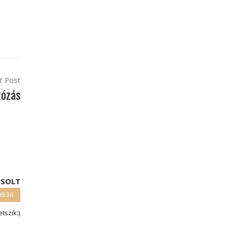
t Post
tózás
ZSOLT
09:36
tszik:)