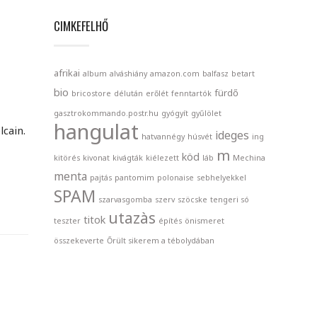
CIMKEFELHŐ
afrikai
album
alváshiány
amazon.com
balfasz
betart
bio
fürdő
bricostore
délután
erőlét
fenntartók
gasztrokommando.postr.hu
gyógyít
gyűlölet
hangulat
cain.
ideges
hatvannégy
húsvét
ing
m
köd
kitörés
kivonat
kivágták
kiélezett
láb
Mechina
menta
pajtás
pantomim
polonaise
sebhelyekkel
SPAM
szarvasgomba
szerv
szöcske
tengeri só
utazàs
titok
teszter
építés
önismeret
összekeverte
Őrült sikerem a tébolydában