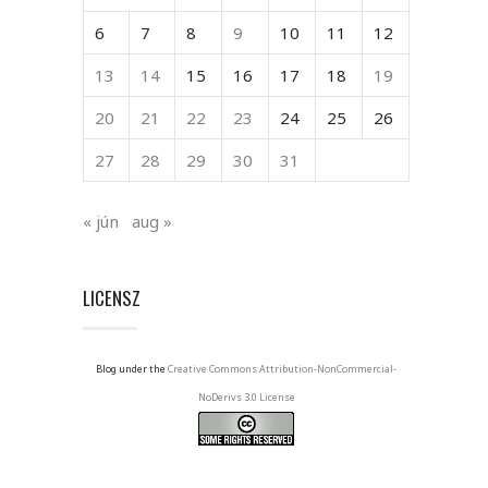
6
7
8
9
10
11
12
13
14
15
16
17
18
19
20
21
22
23
24
25
26
27
28
29
30
31
« jún
aug »
LICENSZ
Blog under the
Creative Commons Attribution-NonCommercial-
NoDerivs 3.0 License