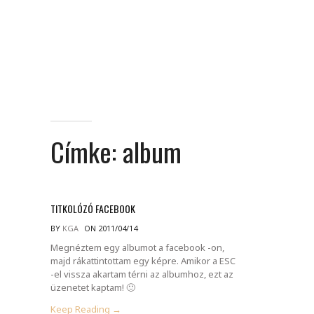
Címke:
album
TITKOLÓZÓ FACEBOOK
BY
KGA
ON 2011/04/14
Megnéztem egy albumot a facebook -on,
majd rákattintottam egy képre. Amikor a ESC
-el vissza akartam térni az albumhoz, ezt az
üzenetet kaptam! 🙂
Keep Reading →