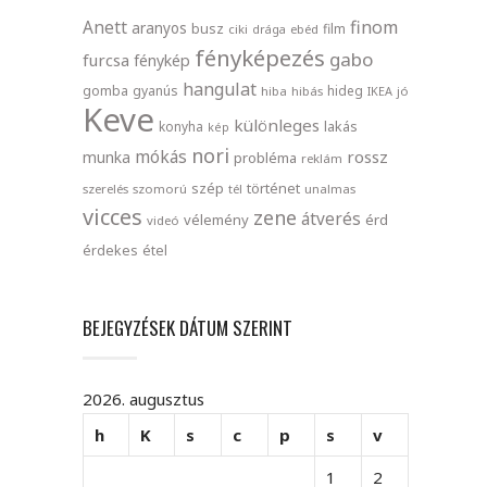
finom
Anett
aranyos
busz
film
ciki
drága
ebéd
fényképezés
gabo
furcsa
fénykép
hangulat
gomba
gyanús
hideg
hiba
hibás
IKEA
jó
Keve
különleges
lakás
konyha
kép
nori
mókás
rossz
munka
probléma
reklám
szép
történet
szerelés
szomorú
tél
unalmas
vicces
zene
átverés
vélemény
érd
videó
érdekes
étel
BEJEGYZÉSEK DÁTUM SZERINT
2026. augusztus
h
K
s
c
p
s
v
1
2