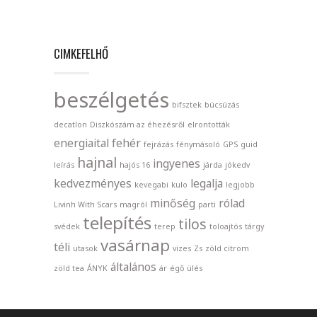
CIMKEFELHŐ
beszélgetés
bifsztek
búcsúzás
decatlon
Diszkószám az éhezésről
elrontották
energiaital
fehér
fejrázás
fénymásoló
GPS
guid
hajnal
ingyenes
leírás
hajós 16
járda
jókedv
kedvezményes
legalja
kevegabi
kulo
legjobb
minőség
rólad
Livinh With Scars
magról
parti
telepítés
tilos
svédek
terep
toloajtós
tárgy
vasárnap
téli
utasok
vizes
Zs
zöld citrom
általános
zöld tea
ÁNYK
ár
égő
ülés