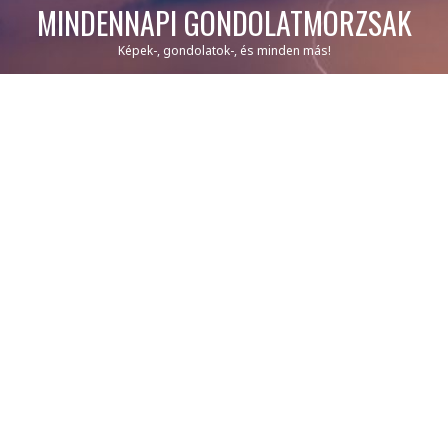
MINDENNAPI GONDOLATMORZSÁK
Képek-, gondolatok-, és minden más!