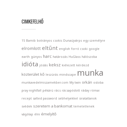
CIMKEFELHŐ
15
Bamib
botrányos
csokis
Dunaújvárps
egy személyre
eltűnt
elromlott
english
forró csoki
google
harc
earth
gúnyos
határozás
HuGlass
hálószoba
idióta
keksz
jóslás
kiélezett
kérdezd
munka
közterület
kő
leszúrás
mindscape
orkán
munkavedelmiszamekber.com
My twin
ostoba
pray nightfall
pékárú
rács
rácsapódott
ráday
római
recept
salted password
sebhelyekkel
siratatlanok
szeretem a bankomat
svédek
temetetlenek
émelyítő
vágólap
élni