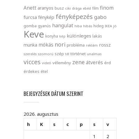
finom
Anett
aranyos
busz
film
ciki
drága
ebéd
fényképezés
gabo
furcsa
fénykép
hangulat
gomba
gyanús
hideg
hiba
hibás
IKEA
jó
Keve
különleges
lakás
konyha
kép
nori
mókás
rossz
munka
probléma
reklám
szép
történet
szerelés
szomorú
tél
unalmas
vicces
zene
átverés
vélemény
érd
videó
érdekes
étel
BEJEGYZÉSEK DÁTUM SZERINT
2026. augusztus
h
K
s
c
p
s
v
1
2