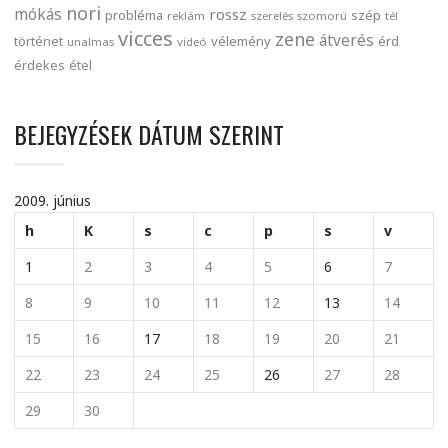
nori
mókás
rossz
probléma
szép
reklám
szerelés
szomorú
tél
vicces
zene
átverés
történet
vélemény
érd
unalmas
videó
érdekes
étel
BEJEGYZÉSEK DÁTUM SZERINT
2009. június
h
K
s
c
p
s
v
1
2
3
4
5
6
7
8
9
10
11
12
13
14
15
16
17
18
19
20
21
22
23
24
25
26
27
28
29
30