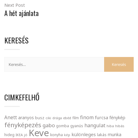
Next Post
A hét ajánlata
KERESÉS
CIMKEFELHŐ
finom
Anett
furcsa
fénykép
aranyos
busz
film
ciki
drága
ebéd
fényképezés
gabo
hangulat
gomba
gyanús
hiba
hibás
Keve
különleges
munka
lakás
hideg
konyha
IKEA
jó
kép