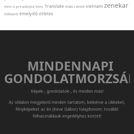
zenekar
Translate
vietnam
item is pre-advised
timo
Vidács Anett
émelyítő
ötletes
élőhalott
MINDENNAPI
GONDOLATMORZSÁ
Képek-, gondolatok-, és minden más!
Az oldalon megjelenő minden tartalom, beleérve a cikkeket,
fényképeket az én (Keve Gábor) tulajdonom. további
felhasználásuk engedélyhez kötött!