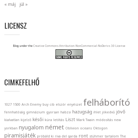
« máj
júl »
LICENSZ
Blog under the
Creative Commons Attribution-NonCommercial-NoDerivs 3.0 License
CIMKEFELHŐ
felháborító
1027
1500
Arch Enemy
buy
cib
elszór
enyészet
hazugság
jövő
fennhatóság
gimnázium
gyorsan
habzsi
ihlet
jókedvű
késői
Liszt
kialvatlan
kijelző
kúra
letiltás
Mark Twain
módosítás
new
német
nyugalom
yorkban
Oblivion
oceans
Oktogon
piramisjáték
ront
próbáld ki
riva del garda
stühmer
tartalom
The