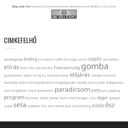
Blog under the
Creative Commons Attribution-NonCommercial-NoDerivs 3.0 License
CIMKEFELHŐ
csípős
boldog
akadálypálya
bricostore
Caffé Dorottya
check
december
gomba
elírás
Franciaország
Enter the eternal fire
időjárás
gombaleves
hajós 16
hg.hu
hirdetőoszlop
indulás
internet
hamisítás elleni kereskededelmi megállapodás
iskolás
kliens
kndi
lelkipásztor
paradicsom
party
leül
megbánás
ment
pantomim
pici
playboy
program
skype
Puchner szálló
példa
riport
Rob Dougan
rozs
spanyol
séta
ősz
zúzós
szikla
tudatlan
You don't know Jack
Zuckerberg