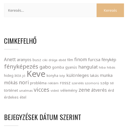
CIMKEFELHŐ
finom
Anett
furcsa
fénykép
aranyos
busz
film
ciki
drága
ebéd
fényképezés
gabo
hangulat
gomba
gyanús
hiba
hibás
Keve
különleges
munka
lakás
hideg
konyha
IKEA
jó
kép
nori
mókás
rossz
probléma
szép
reklám
szerelés
szomorú
tél
vicces
zene
átverés
történet
vélemény
érd
unalmas
videó
érdekes
étel
BEJEGYZÉSEK DÁTUM SZERINT