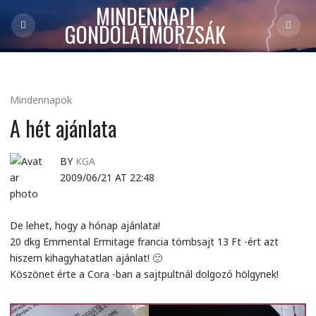
MINDENNAPI
GONDOLATMORZSÁK
Mindennapok
A hét ajánlata
BY
KGA
2009/06/21 AT 22:48
De lehet, hogy a hónap ajánlata!
20 dkg Emmental Ermitage francia tömbsajt 13 Ft -ért azt
hiszem kihagyhatatlan ajánlat! 🙂
Köszönet érte a Cora -ban a sajtpultnál dolgozó hölgynek!