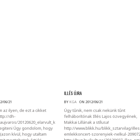
MINDENNAPI GONDOLATMORZSÁK
Képek-, gondolatok-, és minden más!
ILLÉS ÚJRA
2/06/21
BY
KGA
ON 2012/06/21
az ilyen, de ezt a cikket
Úgy tűnik, nem csak nekünk tűnt
tp://dh-
felháborítónak Illés Lajos özvegyének,
aujvaros/20120620_elarvult_k
Makkai Lillának a stílusa!
segiteni Úgy gondolom, hogy
http://www.blikk.hu/blikk_sztarvilag/illes
(azon kívül, hogy utaltam
emlekkoncert-szorenyiek-nelkul-20907
amit megtehetek értük!
http://hvg.hu/kultura/20120607_illes_em