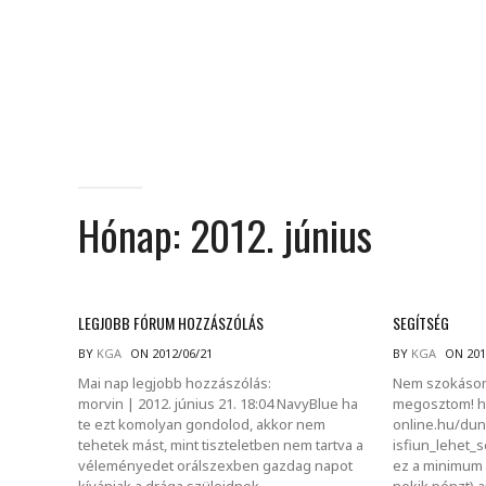
Hónap:
2012. június
LEGJOBB FÓRUM HOZZÁSZÓLÁS
SEGÍTSÉG
BY
KGA
ON 2012/06/21
BY
KGA
ON 201
Mai nap legjobb hozzászólás:
Nem szokásom 
morvin | 2012. június 21. 18:04 NavyBlue ha
megosztom! ht
te ezt komolyan gondolod, akkor nem
online.hu/dun
tehetek mást, mint tiszteletben nem tartva a
isfiun_lehet_
véleményedet orálszexben gazdag napot
ez a minimum 
kívánjak a drága szüleidnek.
nekik pénzt) 