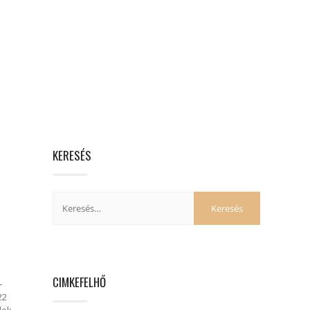
KERESÉS
CIMKEFELHŐ
-
22
lek