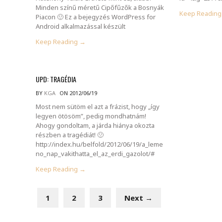
Minden színű méretű Cipőfűzők a Bosnyák
Keep Readin
Piacon 🙂 Ez a bejegyzés WordPress for
Android alkalmazással készült
Keep Reading →
UPD: TRAGÉDIA
BY
KGA
ON 2012/06/19
Most nem sütöm el azt a frázist, hogy „így
legyen ötösöm”, pedig mondhatnám!
Ahogy gondoltam, a járda hiánya okozta
részben a tragédiát! 🙁
http://index.hu/belfold/2012/06/19/a_leme
no_nap_vakithatta_el_az_erdi_gazolot/#
Keep Reading →
1
2
3
Next →