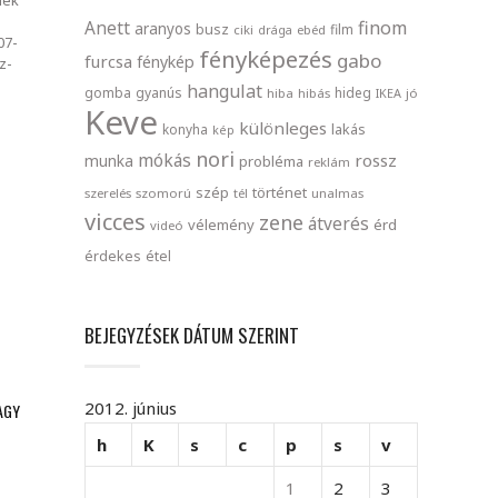
finom
Anett
aranyos
busz
film
ciki
drága
ebéd
07-
fényképezés
gabo
furcsa
fénykép
z-
hangulat
gomba
gyanús
hideg
hiba
hibás
IKEA
jó
Keve
különleges
lakás
konyha
kép
nori
mókás
rossz
munka
probléma
reklám
szép
történet
szerelés
szomorú
tél
unalmas
vicces
zene
átverés
vélemény
érd
videó
érdekes
étel
BEJEGYZÉSEK DÁTUM SZERINT
2012. június
AGY
h
K
s
c
p
s
v
1
2
3