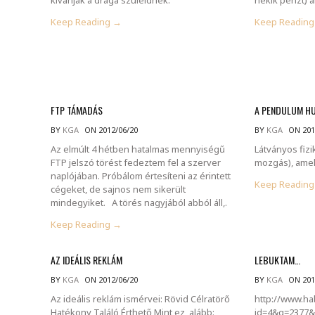
Keep Reading →
Keep Readin
FTP TÁMADÁS
A PENDULUM H
BY
KGA
ON 2012/06/20
BY
KGA
ON 201
Az elmúlt 4 hétben hatalmas mennyiségű
Látványos fiz
FTP jelszó törést fedeztem fel a szerver
mozgás), amel
naplójában. Próbálom értesíteni az érintett
Keep Readin
cégeket, de sajnos nem sikerült
mindegyiket. A törés nagyjából abból áll,.
Keep Reading →
AZ IDEÁLIS REKLÁM
LEBUKTAM…
BY
KGA
ON 2012/06/20
BY
KGA
ON 201
Az ideális reklám ismérvei: Rövid Célratörő
http://www.ha
Hatékony Találó Érthető Mint ez, alább:
id=4&g=2377