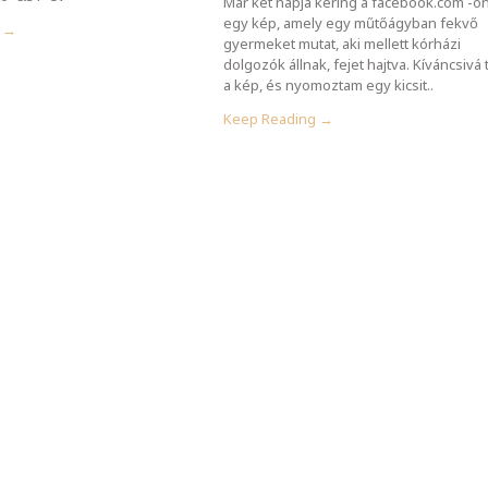
Már két napja kering a facebook.com -o
egy kép, amely egy műtőágyban fekvő
g →
gyermeket mutat, aki mellett kórházi
dolgozók állnak, fejet hajtva. Kíváncsivá t
a kép, és nyomoztam egy kicsit..
Keep Reading →