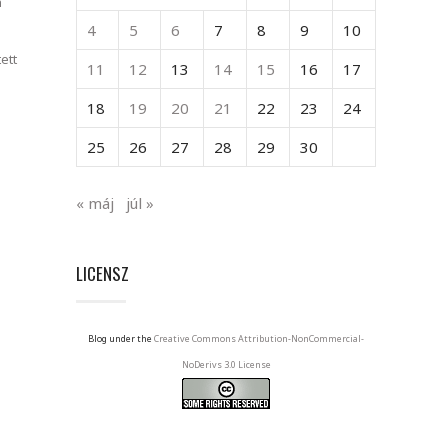
n
4
5
6
7
8
9
10
ett
11
12
13
14
15
16
17
18
19
20
21
22
23
24
25
26
27
28
29
30
« máj
júl »
LICENSZ
Blog under the
Creative Commons Attribution-NonCommercial-
NoDerivs 3.0 License