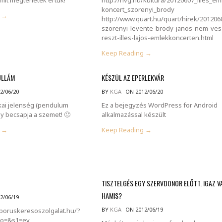
koncert_szorenyi_brody
g →
http://www.quart.hu/quart/hirek/201206
szorenyi-levente-brody-janos-nem-ves
reszt-illes-lajos-emlekkoncerten.html
Keep Reading →
ULLÁM
KÉSZÜL AZ EPERLEKVÁR
2/06/20
BY
KGA
ON 2012/06/20
ikai jelenség (pendulum
Ez a bejegyzés WordPress for Android
y becsapja a szemet! 🙂
alkalmazással készült
g →
Keep Reading →
TISZTELGÉS EGY SZERVDONOR ELŐTT. IGAZ V
HAMIS?
2/06/19
BY
KGA
ON 2012/06/19
boruskeresoszolgalat.hu/?
&o=&s1=ev