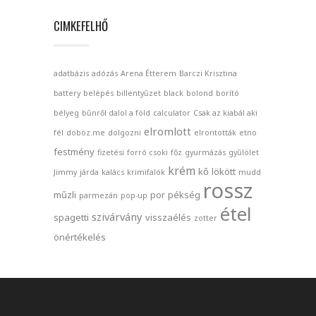
CIMKEFELHŐ
adatbázis
adózás
Arena Étterem
Barczi Krisztina
battery
belépés
billentyűzet
black
bolond
borító
bélyeg
bűnről dalol a föld
calculator
Csak az kiabál aki
elromlott
fél
doboz.me
dolgozni
elrontották
etno
festmény
fizetési
forró csoki
főz
gyurmázás
gyűlölet
krém
kő
lökött
Jimmy
járda
kalács
krimifalók
mudd
rossz
műzli
por
pékség
parmezán
pop-up
étel
szivárvány
spagetti
visszaélés
zotter
önértékelés