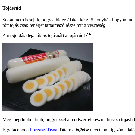
Tojásrúd
Sokan nem is sejtik, hogy a hidegtálakat készítő konyhák hogyan tudj
főtt tojás csak fehérjét tartalmazó része mind veszteség.
A megoldás (legalábbis tojásnál) a tojásrúd! 🙂
Még megdöbbentőbb, hogy ezzel a módszerrel készült hosszú tojást
Egy facebook
hozzászólásnál
láttam a
tojbász
nevet, ami igazán találó