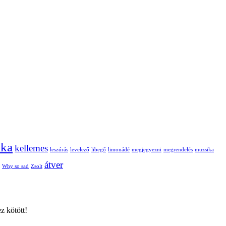
lka
kellemes
leszúrás
levelező
libegő
limonádé
megjegyezni
megrendelés
muzsika
átver
Why so sad
Zsolt
z kötött!