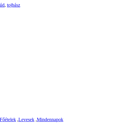
rúd
,
tojbász
Főételek
,
Levesek
,
Mindennapok