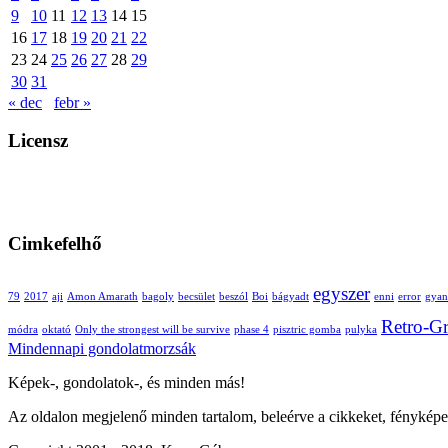
9
10
11
12
13
14
15
16
17
18
19
20
21
22
23
24
25
26
27
28
29
30
31
« dec
febr »
Licensz
Cimkefelhő
egyszer
79
2017
aji
Amon Amarath
bagoly
becsület
beszól
Boi
bágyadt
enni
error
gyan
Retro-Gr
módra
oktató
Only the strongest will be survive
phase 4
pisztric gomba
pulyka
Mindennapi gondolatmorzsák
Képek-, gondolatok-, és minden más!
Az oldalon megjelenő minden tartalom, beleérve a cikkeket, fényképe