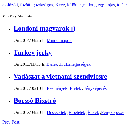
előfőzött
,
főzött
,
gazdaságos
,
Keve
,
különleges
,
long egg
,
tojás
,
tojás
You May Also Like
Londoni magyarok :)
On 2014/03/26
In
Mindennapok
Turkey jerky
On 2013/11/13
In
Ételek
,
Különlegességek
Vadászat a vietnami szendvicsre
On 2013/06/10
In
Események
,
Ételek
,
Fényképezés
Borssó Bisztró
On 2013/03/20
In
Desszertek
,
Előételek
,
Ételek
,
Fényképezés
,
Bejegyzés
Prev Post