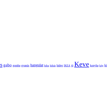
Keve
és
gabo
hangulat
k
gomba
gyanús
hiba
hibás
hideg
IKEA
jó
konyha
kép