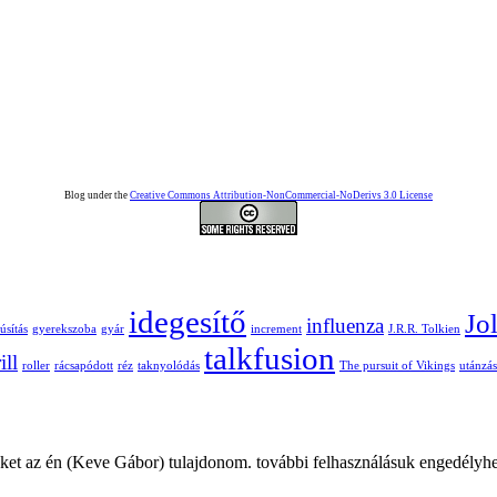
Blog under the
Creative Commons Attribution-NonCommercial-NoDerivs 3.0 License
idegesítő
Jo
influenza
úsítás
gyerekszoba
gyár
increment
J.R.R. Tolkien
talkfusion
ill
roller
rácsapódott
réz
taknyolódás
The pursuit of Vikings
utánzás
ket az én (Keve Gábor) tulajdonom. további felhasználásuk engedélyhe