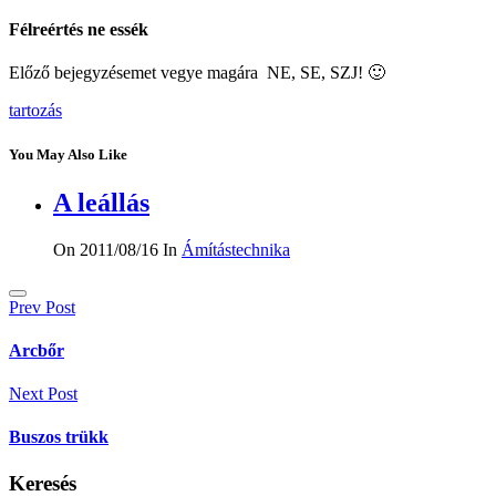
Félreértés ne essék
Előző bejegyzésemet vegye magára NE, SE, SZJ! 🙂
tartozás
You May Also Like
A leállás
On 2011/08/16
In
Ámítástechnika
Bejegyzés
Prev Post
navigáció
Arcbőr
Next Post
Buszos trükk
Keresés