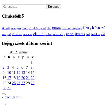
Keresés:
Cimkefelhő
fényképez
Anett
finom
furcsa
fénykép
aranyos
busz
film
ciki
drága
ebéd
vicces
zene
átverés
szép
vélemény
érd
történet
érdekes
étel
tél
unalmas
videó
Bejegyzések dátum szerint
2012. január
h
K
s
c
p
s
v
1
2
3
4
5
6
7
8
9
10
11
12
13
14
15
16
17
18
19
20
21
22
23
24
25
26
27
28
29
30
31
« dec
febr »