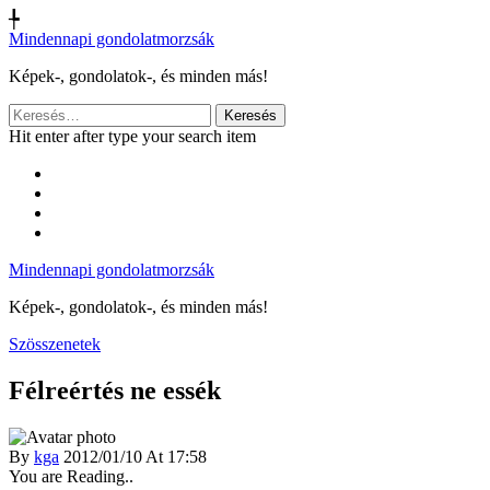
╄
Mindennapi gondolatmorzsák
Képek-, gondolatok-, és minden más!
Keresés:
Hit enter after type your search item
Mindennapi gondolatmorzsák
Képek-, gondolatok-, és minden más!
Szösszenetek
Félreértés ne essék
By
kga
2012/01/10 At 17:58
You are Reading..