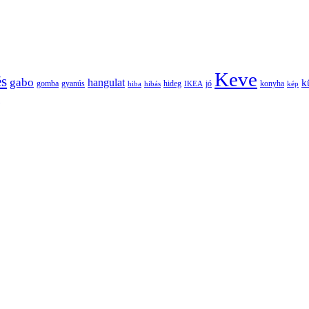
Keve
és
gabo
hangulat
k
gomba
gyanús
hiba
hibás
hideg
IKEA
jó
konyha
kép