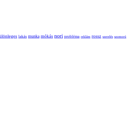
nori
ülönleges
mókás
rossz
munka
probléma
lakás
reklám
szerelés
szomorú