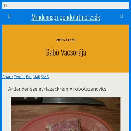
Mindennapi gondolatmorzsák
2011/11/29
Gabó Vacsorája
Share
Tweet
Pin
Mail
SMS
Artlander szelet+lazackrém = robotszendvics