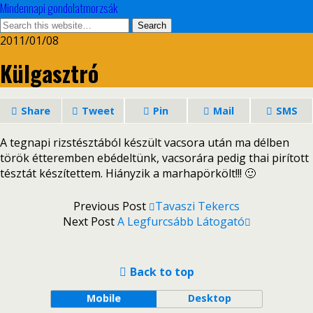
Mindennapi gondolatmorzsák
2011/01/08
Külgasztró
Share
Tweet
Pin
Mail
SMS
A tegnapi rizstésztából készült vacsora után ma délben
török étteremben ebédeltünk, vacsorára pedig thai pirított
tésztát készítettem. Hiányzik a marhapörkölt!!! 🙂
Previous Post
Tavaszi Tekercs
Next Post
A Legfurcsább Látogató
Back to top
Mobile
Desktop