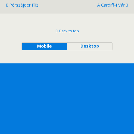
Pőrszájder Plíz
A Cardiff-I Vár
Back to top
Mobile
Desktop