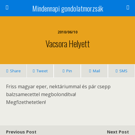
Mindennapi gondolatmorzsák
2010/06/10
Vacsora Helyett
Share
Tweet
Pin
Mail
SMS
Friss magyar eper, nektáriummal és pár csepp
balzsamecettel megbolondítva!
Megfizethetetlen!
Previous Post
Next Post