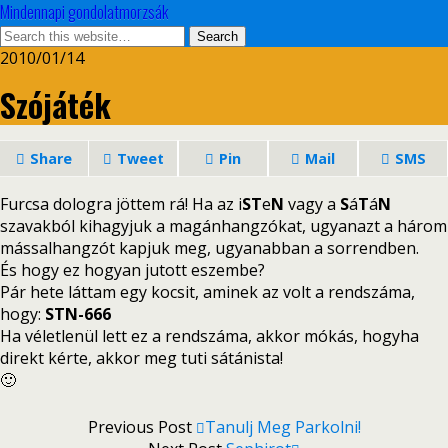
Mindennapi gondolatmorzsák
2010/01/14
Szójáték
Share
Tweet
Pin
Mail
SMS
Furcsa dologra jöttem rá! Ha az i
ST
e
N
vagy a
S
á
T
á
N
szavakból kihagyjuk a magánhangzókat, ugyanazt a három
mássalhangzót kapjuk meg, ugyanabban a sorrendben.
És hogy ez hogyan jutott eszembe?
Pár hete láttam egy kocsit, aminek az volt a rendszáma,
hogy:
STN-666
Ha véletlenül lett ez a rendszáma, akkor mókás, hogyha
direkt kérte, akkor meg tuti sátánista!
🙂
Previous Post
Tanulj Meg Parkolni!