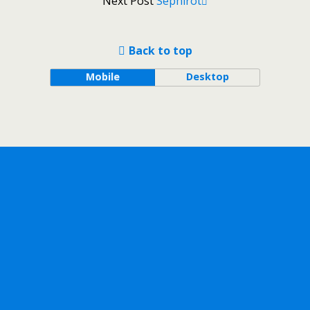
Next Post
Sephirot
Back to top
Mobile
Desktop