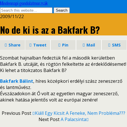
Mindennapi gondolatmorzsák
2009/11/22
No de ki is az a Bakfark B?
Share
Tweet
Pin
Mail
SMS
Szombat hajnalban fedeztük fel a második kerületben
Bakfark B. utcáját, és rögtön felkeltette az érdeklődésemet!
Ki lehet a titokzatos Bakfark B?
Bakfark Bálint
, híres középkori erdélyi szász zeneszerző
és lantművész.
Évszázadokon át Ő volt az egyetlen magyar zeneszerző,
akinek hatása jelentős volt az európai zenére!
Previous Post
Kiáll Egy Kicsit A Feneke, Nem Probléma???
Next Post
A Palacsinta