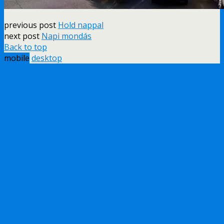
previous post
Hold nappal
next post
Napi mondás
Back to top
mobile
desktop