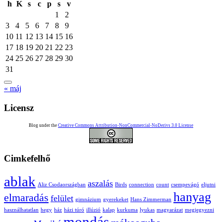
h
K
s
c
p
s
v
1
2
3
4
5
6
7
8
9
10
11
12
13
14
15
16
17
18
19
20
21
22
23
24
25
26
27
28
29
30
31
« máj
Licensz
Blog under the
Creative Commons Attribution-NonCommercial-NoDerivs 3.0 License
Cimkefelhő
ablak
aszalás
Aliz Csodaországban
Birds
connection
count
csempevágó
eljutni
hanyag
elmaradás
felület
gimnázium
gyerekeket
Hans Zimmerman
használhatatlan
hegy
ház
házi túró
illúzió
kalap
kurkuma
lyukas
magyarázat
megjegyezni
mondás