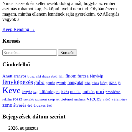
Nincs is szebb és kellemesebb dolog annál, hogyha az ember
asztmás rohamot kap, és köpni nyelni nem tud. Olybán érzem
magam, mintha ellenem lennének saját gyerekeim. 🙁 Allergiás
vagyok a.
Keep Reading →
Keresés
Keresés:
Cimkefelhő
Anett
finom
furcsa
fénykép
aranyos
busz
film
ciki
drága
ebéd
fényképezés
gabo
hangulat
gomba
gyanús
hiba
hibás
hideg
IKEA
jó
Keve
nori
különleges
mókás
munka
probléma
lakás
konyha
kép
vicces
rossz
szép
vélemény
történet
reklám
szerelés
szomorú
tél
unalmas
videó
zene
átverés
érd
érdekes
étel
Bejegyzések dátum szerint
2026. augusztus