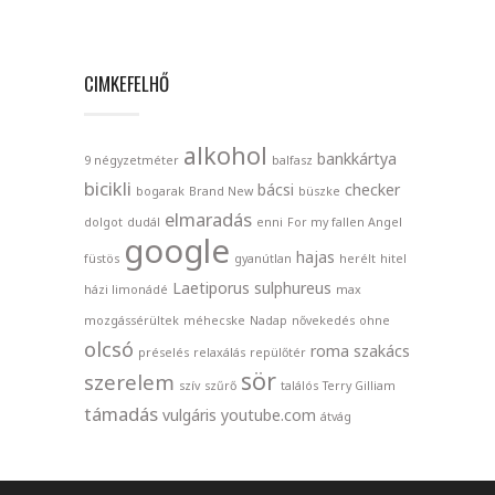
CIMKEFELHŐ
alkohol
bankkártya
9 négyzetméter
balfasz
bicikli
bácsi
checker
bogarak
Brand New
büszke
elmaradás
dolgot
dudál
enni
For my fallen Angel
google
hajas
füstös
gyanútlan
herélt
hitel
Laetiporus sulphureus
házi limonádé
max
mozgássérültek
méhecske
Nadap
nővekedés
ohne
olcsó
roma
szakács
préselés
relaxálás
repülőtér
sör
szerelem
szív
szűrő
találós
Terry Gilliam
támadás
vulgáris
youtube.com
átvág