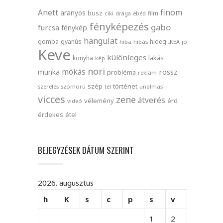
finom
Anett
aranyos
busz
film
ciki
drága
ebéd
fényképezés
gabo
furcsa
fénykép
hangulat
gomba
gyanús
hideg
hiba
hibás
IKEA
jó
Keve
különleges
lakás
konyha
kép
nori
mókás
rossz
munka
probléma
reklám
szép
történet
szerelés
szomorú
tél
unalmas
vicces
zene
átverés
vélemény
érd
videó
érdekes
étel
BEJEGYZÉSEK DÁTUM SZERINT
2026. augusztus
h
K
s
c
p
s
v
1
2